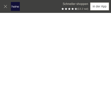
Schneller shoppen
in der App
(13.2 tsd)
Zum Hauptinhalt springen