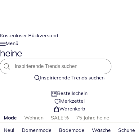
Kostenloser Rückversand
Menü
Inspirierende Trends suchen
Bestellschein
Merkzettel
Warenkorb
Produktkategorien überspringen
Mode
Wohnen
SALE %
75 Jahre heine
Neu!
Damenmode
Bademode
Wäsche
Schuhe