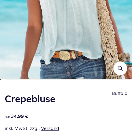
Zum Vergrößern auf das Bild klicken
Buffalo
Crepebluse
34,99 €
34,99 €
nur
inkl. MwSt. zzgl.
Versand