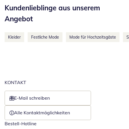
Kundenlieblinge aus unserem
Angebot
Kleider
Festliche Mode
Mode für Hochzeitsgäste
S
KONTAKT
E-Mail schreiben
Öffnet E-Mail-Client
Alle Kontaktmöglichkeiten
Bestell-Hotline