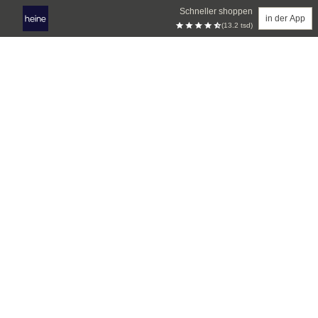
Schneller shoppen
in der App
(13.2 tsd)
Zum Hauptinhalt springen