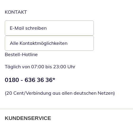
KONTAKT
E-Mail schreiben
Öffnet E-Mail-Client
Alle Kontaktmöglichkeiten
Bestell-Hotline
Täglich von 07:00 bis 23:00 Uhr
Telefonnummer:
0180 - 636 36 36
*
Öffnet Telefon
(20 Cent/Verbindung aus allen deutschen Netzen)
KUNDENSERVICE