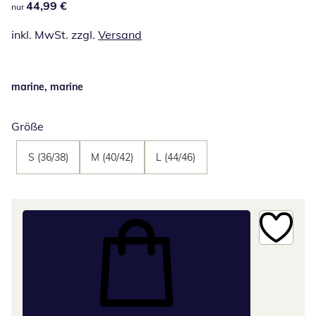
44,99 €
44,99 €
nur
inkl. MwSt. zzgl.
Versand
marine, marine
Größe
S (36/38)
M (40/42)
L (44/46)