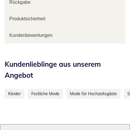
Rückgabe
Produktsicherheit
Kundenbewertungen
Kategorie-Empfehlungen überspringen
Kundenlieblinge aus unserem
Angebot
Kleider
Festliche Mode
Mode für Hochzeitsgäste
S