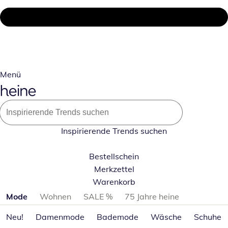
Menü
Inspirierende Trends suchen
Bestellschein
Merkzettel
Warenkorb
Produktkategorien überspringen
Mode
Wohnen
SALE %
75 Jahre heine
Neu!
Damenmode
Bademode
Wäsche
Schuhe