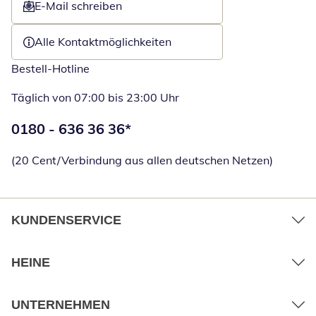
E-Mail schreiben
Öffnet E-Mail-Client
Alle Kontaktmöglichkeiten
Bestell-Hotline
Täglich von 07:00 bis 23:00 Uhr
Telefonnummer:
0180 - 636 36 36
*
Öffnet Telefon
(20 Cent/Verbindung aus allen deutschen Netzen)
KUNDENSERVICE
HEINE
UNTERNEHMEN