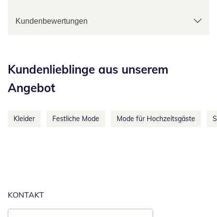
Kundenbewertungen
Kategorie-Empfehlungen überspringen
Kundenlieblinge aus unserem
Angebot
Kleider
Festliche Mode
Mode für Hochzeitsgäste
S
KONTAKT