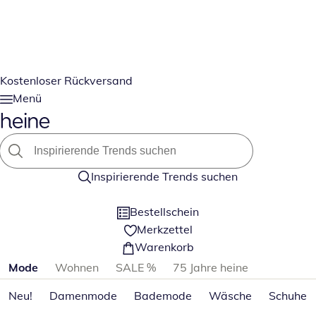
Kostenloser Rückversand
Menü
Inspirierende Trends suchen
Bestellschein
Merkzettel
Warenkorb
Produktkategorien überspringen
Mode
Wohnen
SALE %
75 Jahre heine
Neu!
Damenmode
Bademode
Wäsche
Schuhe