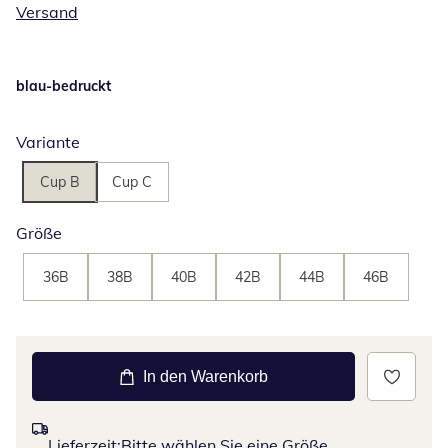
Versand
blau-bedruckt
Variante
Cup B
Cup C
Größe
36B
38B
40B
42B
44B
46B
In den Warenkorb
Lieferzeit:
Bitte wählen Sie eine Größe