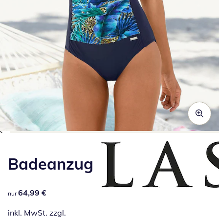
Zum Vergrößern auf das Bild klicken
Badeanzug
64,99 €
64,99 €
nur
inkl. MwSt. zzgl.