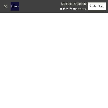
Schneller shoppen
in der App
(13.2 tsd)
Zum Hauptinhalt springen