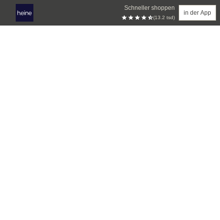
Schneller shoppen
in der App
(13.2 tsd)
Zum Hauptinhalt springen