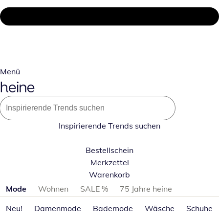
Menü
Inspirierende Trends suchen
Bestellschein
Merkzettel
Warenkorb
Produktkategorien überspringen
Mode
Wohnen
SALE %
75 Jahre heine
Neu!
Damenmode
Bademode
Wäsche
Schuhe