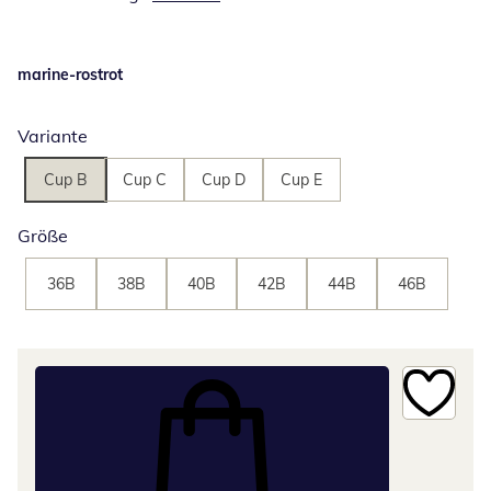
marine-rostrot
Variante
Cup B
Cup C
Cup D
Cup E
Größe
36B
38B
40B
42B
44B
46B