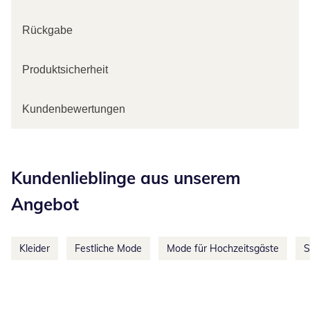
Rückgabe
Produktsicherheit
Kundenbewertungen
Kategorie-Empfehlungen überspringen
Kundenlieblinge aus unserem
Angebot
Kleider
Festliche Mode
Mode für Hochzeitsgäste
S