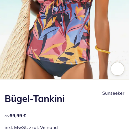
Zum Vergrößern auf das Bild klicken
Sunseeker
Bügel-Tankini
69,99 €
69,99 €
ab
inkl. MwSt. zzgl.
Versand