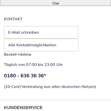
Chat
KONTAKT
E-Mail schreiben
Öffnet E-Mail-Client
Alle Kontaktmöglichkeiten
Bestell-Hotline
Täglich von 07:00 bis 23:00 Uhr
Telefonnummer:
0180 - 636 36 36
*
Öffnet Telefon
(20 Cent/Verbindung aus allen deutschen Netzen)
KUNDENSERVICE