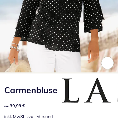
Zum Vergrößern auf das Bild klicken
Carmenbluse
39,99 €
39,99 €
nur
inkl. MwSt. zzgl.
Versand