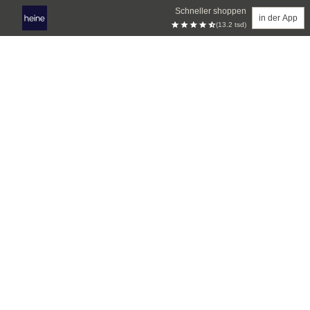
Schneller shoppen
in der App
(13.2 tsd)
Zum Hauptinhalt springen