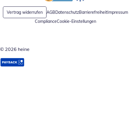
Öffnet in neuem Fenster
Öffnet in neuem Fenster
Vertrag widerrufen
AGB
Datenschutz
Barrierefreiheit
Impressum
Compliance
Cookie-Einstellungen
© 2026 heine