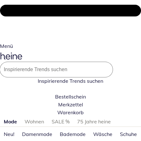
Menü
Inspirierende Trends suchen
Bestellschein
Merkzettel
Warenkorb
Produktkategorien überspringen
Mode
Wohnen
SALE %
75 Jahre heine
Neu!
Damenmode
Bademode
Wäsche
Schuhe