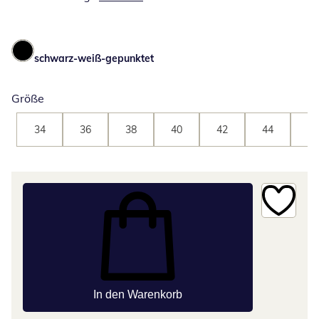
schwarz-weiß-gepunktet
Größe
34
36
38
40
42
44
46
In den Warenkorb