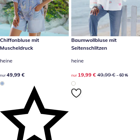
49,99 €
Chiffonbluse mit
reduzierter Preis 19,99 €, vor
Baumwollbluse mit
-60 %
Muscheldruck
Seitenschlitzen
heine
heine
49,99 €
49,99 €
reduzierter Preis 19,99 €, vor
19,99 €
49,99 €
nur
nur
– 60 %