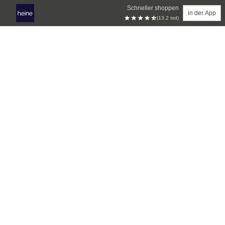
Schneller shoppen
in der App
(13.2 tsd)
Zum Hauptinhalt springen