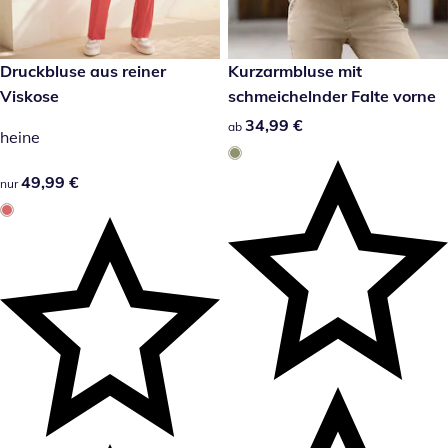
49,99 €
Druckbluse aus reiner
34,99 €
Kurzarmbluse mit
Viskose
schmeichelnder Falte vorne
34,99 €
34,99 €
ab
heine
49,99 €
49,99 €
nur