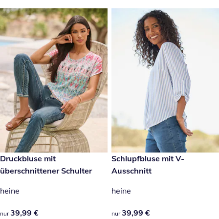
39,99 €
Druckbluse mit
39,99 €
Schlupfbluse mit V-
überschnittener Schulter
Ausschnitt
heine
heine
39,99 €
39,99 €
39,99 €
39,99 €
nur
nur