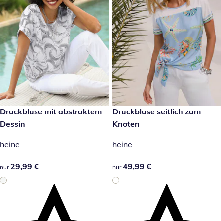
29,99 €
Druckbluse mit abstraktem
49,99 €
Druckbluse seitlich zum
Dessin
Knoten
heine
heine
29,99 €
29,99 €
49,99 €
49,99 €
nur
nur