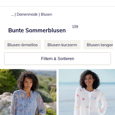
|
|
...
Damenmode
Blusen
Produkte
109
Bunte Sommerblusen
Weitere Kategorien überspringen
Blusen ärmellos
Blusen kurzarm
Blusen langar
Filtern & Sortieren