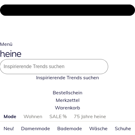
Menü
Inspirierende Trends suchen
Bestellschein
Merkzettel
Warenkorb
Produktkategorien überspringen
Mode
Wohnen
SALE %
75 Jahre heine
Neu!
Damenmode
Bademode
Wäsche
Schuhe