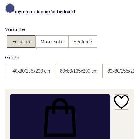
royalblau-blaugrün-bedruckt
Variante
Feinbiber
Mako-Satin
Renforcé
Größe
40x80/135x200 cm
80x80/135x200 cm
80x80/155x220