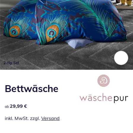
2-tlg. Set
Zum Vergrößern auf das Bild klicken
Bettwäsche
29,99 €
29,99 €
ab
inkl. MwSt. zzgl.
Versand