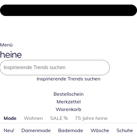
Menü
Inspirierende Trends suchen
Bestellschein
Merkzettel
Warenkorb
Produktkategorien überspringen
Mode
Wohnen
SALE %
75 Jahre heine
Neu!
Damenmode
Bademode
Wäsche
Schuhe