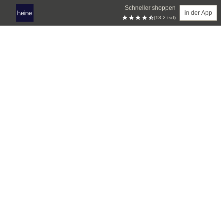
Schneller shoppen
in der App
(13.2 tsd)
Zum Hauptinhalt springen