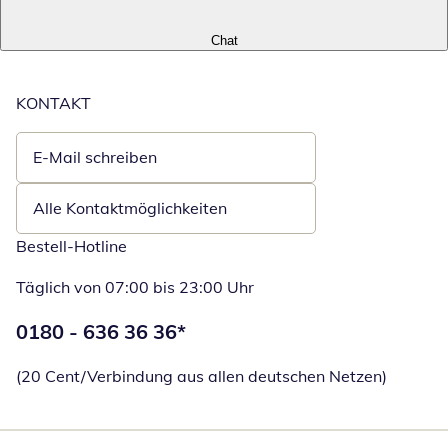
Chat
KONTAKT
E-Mail schreiben
Öffnet E-Mail-Client
Alle Kontaktmöglichkeiten
Bestell-Hotline
Täglich von 07:00 bis 23:00 Uhr
Telefonnummer:
0180 - 636 36 36
*
Öffnet Telefon
(20 Cent/Verbindung aus allen deutschen Netzen)