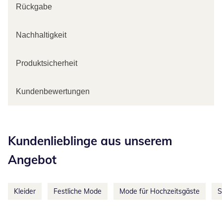
Rückgabe
Nachhaltigkeit
Produktsicherheit
Kundenbewertungen
Kategorie-Empfehlungen überspringen
Kundenlieblinge aus unserem
Angebot
Kleider
Festliche Mode
Mode für Hochzeitsgäste
S