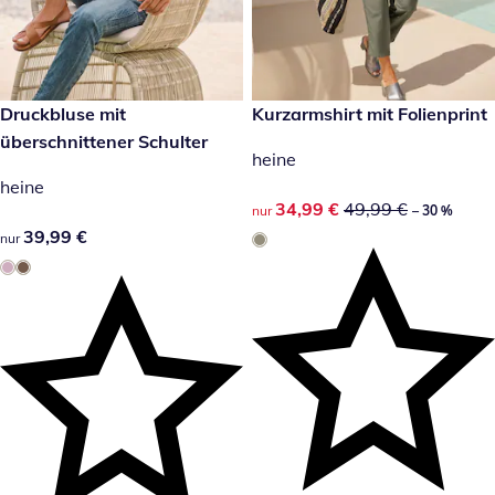
39,99 €
Druckbluse mit
reduzierter Preis 34,99 €, vor
Kurzarmshirt mit Folienprint
-30 %
überschnittener Schulter
heine
heine
reduzierter Preis 34,99 €, vor
34,99 €
49,99 €
nur
– 30 %
39,99 €
39,99 €
nur