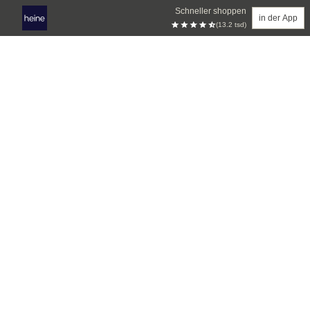
Schneller shoppen
in der App
(13.2 tsd)
Zum Hauptinhalt springen