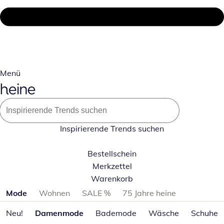
Menü
Inspirierende Trends suchen
Bestellschein
Merkzettel
Warenkorb
Produktkategorien überspringen
Mode
Wohnen
SALE %
75 Jahre heine
Neu!
Damenmode
Bademode
Wäsche
Schuhe