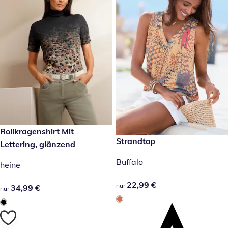
34,99 €
Rollkragenshirt Mit
22,99 €
Strandtop
Lettering, glänzend
Buffalo
heine
22,99 €
22,99 €
nur
34,99 €
34,99 €
nur