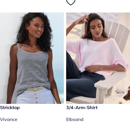
29,99 €
Stricktop
59,99 €
3/4-Arm-Shirt
Vivance
Elbsand