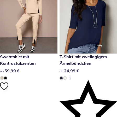
59,99 €
Sweatshirt mit
24,99 €
T-Shirt mit zweilagigem
Kontrastakzenten
Ärmelbündchen
59,99 €
59,99 €
24,99 €
24,99 €
ab
ab
+1