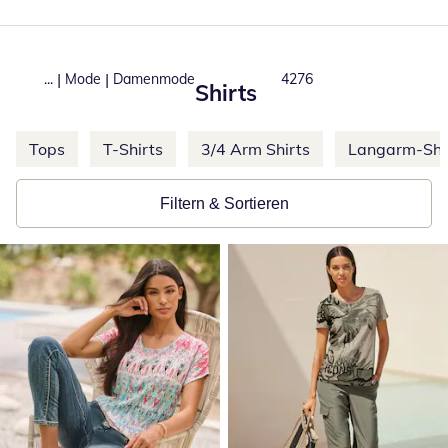
|
|
...
Mode
Damenmode
Produkte
4276
Shirts
Weitere Kategorien überspringen
Tops
T-Shirts
3/4 Arm Shirts
Langarm-Shi
Filtern & Sortieren