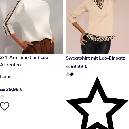
39,99 €
3/4-Arm-Shirt mit Leo-
59,99 €
Sweatshirt mit Leo-Einsatz
Akzenten
59,99 €
59,99 €
ab
heine
39,99 €
39,99 €
nur