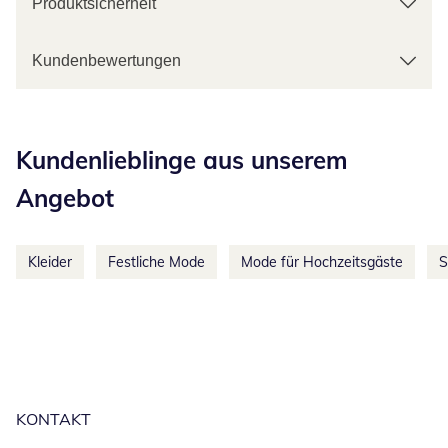
Produktsicherheit
Kundenbewertungen
Kategorie-Empfehlungen überspringen
Kundenlieblinge aus unserem
Angebot
Kleider
Festliche Mode
Mode für Hochzeitsgäste
S
KONTAKT