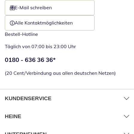
E-Mail schreiben
Öffnet E-Mail-Client
Alle Kontaktmöglichkeiten
Bestell-Hotline
Täglich von 07:00 bis 23:00 Uhr
Telefonnummer:
0180 - 636 36 36
*
Öffnet Telefon
(20 Cent/Verbindung aus allen deutschen Netzen)
KUNDENSERVICE
HEINE