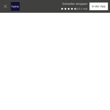
Schneller shoppen
in der App
(13.2 tsd)
Zum Hauptinhalt springen