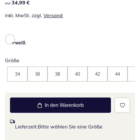
34,99 €
34,99 €
nur
inkl. MwSt. zzgl.
Versand
weiß
Größe
34
36
38
40
42
44
46
In den Warenkorb
Lieferzeit:
Bitte wählen Sie eine Größe