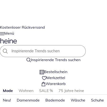
Kostenloser Rückversand
Menü
Inspirierende Trends suchen
Bestellschein
Merkzettel
Warenkorb
Produktkategorien überspringen
Mode
Wohnen
SALE %
75 Jahre heine
Neu!
Damenmode
Bademode
Wäsche
Schuhe