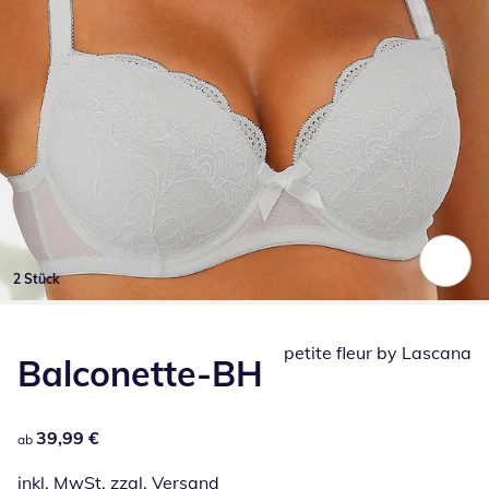
2 Stück
Zum Vergrößern auf das Bild klicken
petite fleur by Lascana
Balconette-BH
39,99 €
39,99 €
ab
inkl. MwSt. zzgl.
Versand