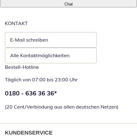
Chat
KONTAKT
E-Mail schreiben
Öffnet E-Mail-Client
Alle Kontaktmöglichkeiten
Bestell-Hotline
Täglich von 07:00 bis 23:00 Uhr
Telefonnummer:
0180 - 636 36 36
*
Öffnet Telefon
(20 Cent/Verbindung aus allen deutschen Netzen)
KUNDENSERVICE