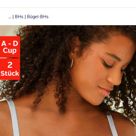
|
|
...
BHs
Bügel-BHs