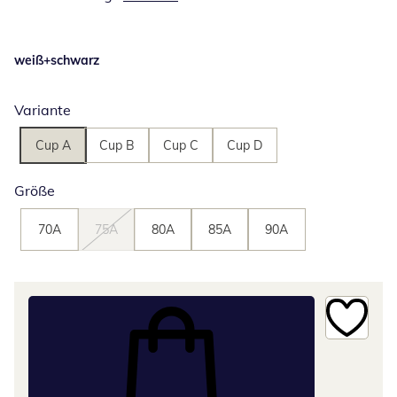
weiß+schwarz
Variante
Cup A
Cup B
Cup C
Cup D
Größe
70A
75A
80A
85A
90A