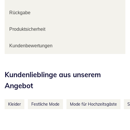
Rückgabe
Produktsicherheit
Kundenbewertungen
Kategorie-Empfehlungen überspringen
Kundenlieblinge aus unserem
Angebot
Kleider
Festliche Mode
Mode für Hochzeitsgäste
S