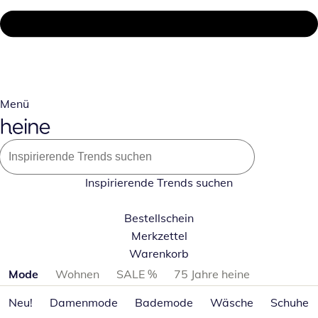
Menü
Inspirierende Trends suchen
Bestellschein
Merkzettel
Warenkorb
Produktkategorien überspringen
Mode
Wohnen
SALE %
75 Jahre heine
Neu!
Damenmode
Bademode
Wäsche
Schuhe