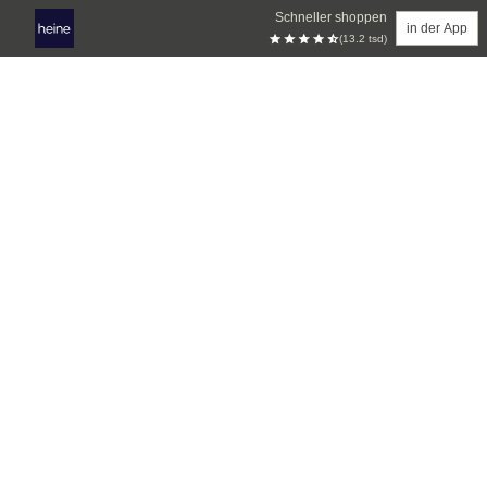
Schneller shoppen
in der App
(13.2 tsd)
Zum Hauptinhalt springen