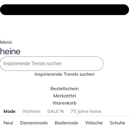
Menü
Inspirierende Trends suchen
Bestellschein
Merkzettel
Warenkorb
Produktkategorien überspringen
Mode
Wohnen
SALE %
75 Jahre heine
Neu!
Damenmode
Bademode
Wäsche
Schuhe