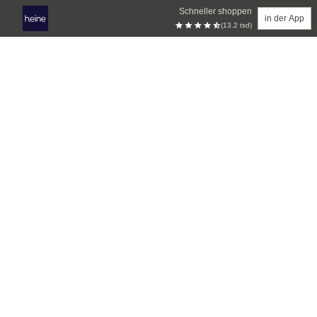
Schneller shoppen
in der App
(13.2 tsd)
Zum Hauptinhalt springen