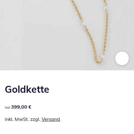
Zum Vergrößern auf das Bild klicken
Goldkette
399,00 €
399,00 €
nur
inkl. MwSt. zzgl.
Versand