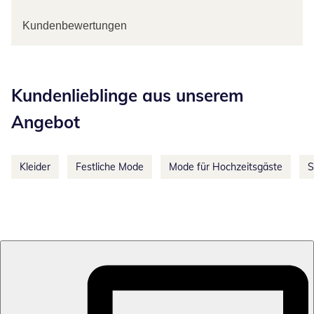
Kundenbewertungen
Kategorie-Empfehlungen überspringen
Kundenlieblinge aus unserem
Angebot
Kleider
Festliche Mode
Mode für Hochzeitsgäste
S