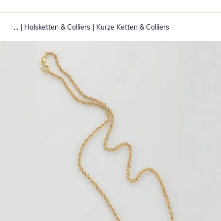
|
|
...
Halsketten & Colliers
Kurze Ketten & Colliers