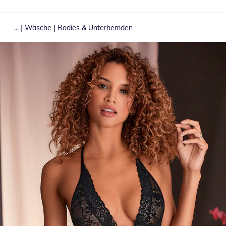
|
|
...
Wäsche
Bodies & Unterhemden