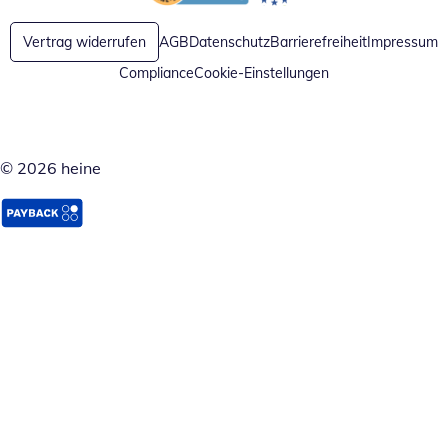
Öffnet in neuem Fenster
Öffnet in neuem Fenster
Vertrag widerrufen
AGB
Datenschutz
Barrierefreiheit
Impressum
Compliance
Cookie-Einstellungen
© 2026 heine