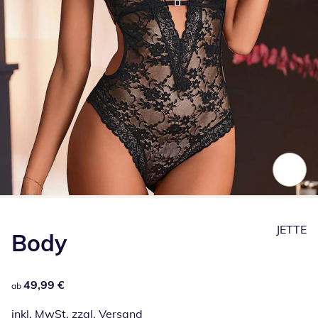
Zum Vergrößern auf das Bild klicken
JETTE
Body
49,99 €
49,99 €
ab
inkl. MwSt. zzgl.
Versand