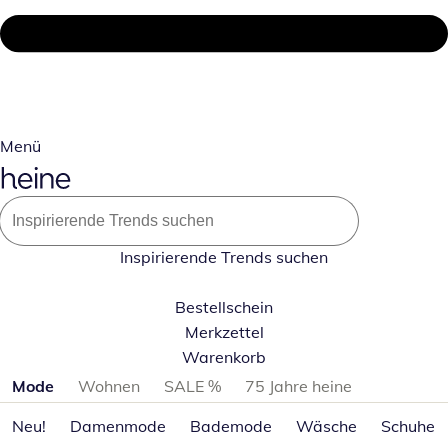
Menü
Inspirierende Trends suchen
Bestellschein
Merkzettel
Warenkorb
Produktkategorien überspringen
Mode
Wohnen
SALE %
75 Jahre heine
Neu!
Damenmode
Bademode
Wäsche
Schuhe