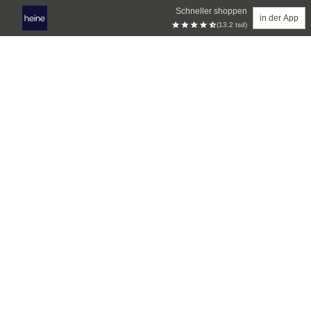
Schneller shoppen
in der App
(13.2 tsd)
Zum Hauptinhalt springen