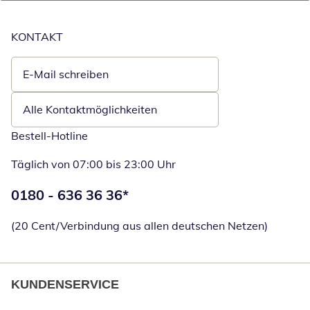
KONTAKT
E-Mail schreiben
Öffnet E-Mail-Client
Alle Kontaktmöglichkeiten
Bestell-Hotline
Täglich von 07:00 bis 23:00 Uhr
Telefonnummer:
0180 - 636 36 36
*
Öffnet Telefon
(20 Cent/Verbindung aus allen deutschen Netzen)
KUNDENSERVICE