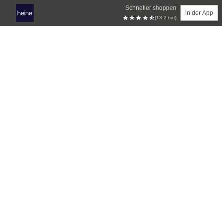
Schneller shoppen
in der App
(13.2 tsd)
Zum Hauptinhalt springen