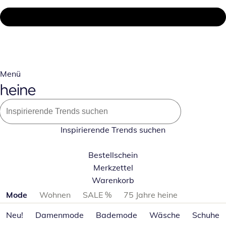
Menü
Inspirierende Trends suchen
Bestellschein
Merkzettel
Warenkorb
Produktkategorien überspringen
Mode
Wohnen
SALE %
75 Jahre heine
Neu!
Damenmode
Bademode
Wäsche
Schuhe