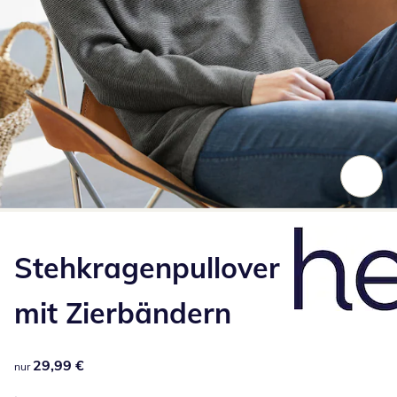
Zum Vergrößern auf das Bild klicken
Stehkragenpullover
mit Zierbändern
29,99 €
29,99 €
nur