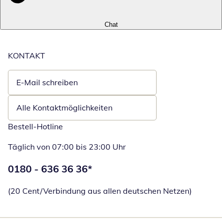
Chat
KONTAKT
E-Mail schreiben
Öffnet E-Mail-Client
Alle Kontaktmöglichkeiten
Bestell-Hotline
Täglich von 07:00 bis 23:00 Uhr
Telefonnummer:
0180 - 636 36 36
*
Öffnet Telefon
(20 Cent/Verbindung aus allen deutschen Netzen)