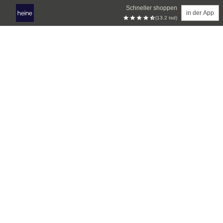
Schneller shoppen
in der App
(13.2 tsd)
Zum Hauptinhalt springen