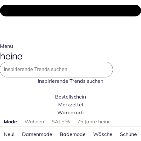
Menü
Inspirierende Trends suchen
Bestellschein
Merkzettel
Warenkorb
Produktkategorien überspringen
Mode
Wohnen
SALE %
75 Jahre heine
Neu!
Damenmode
Bademode
Wäsche
Schuhe