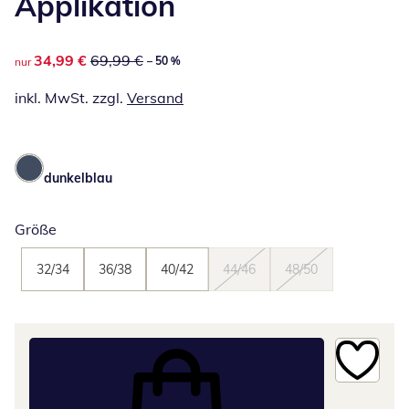
Applikation
reduzierter Preis 34,99 €, vorheriger Preis: 69,99 €
34,99 €
69,99 €
– 50 %
nur
inkl. MwSt. zzgl.
Versand
dunkelblau
Größe
32/34
36/38
40/42
44/46
48/50