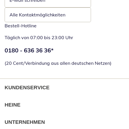
E-Mail schreiben
Öffnet E-Mail-Client
Alle Kontaktmöglichkeiten
Bestell-Hotline
Täglich von 07:00 bis 23:00 Uhr
Telefonnummer:
0180 - 636 36 36
*
Öffnet Telefon
(20 Cent/Verbindung aus allen deutschen Netzen)
KUNDENSERVICE
HEINE
UNTERNEHMEN