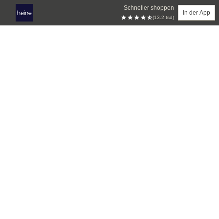
Schneller shoppen
in der App
(13.2 tsd)
Zum Hauptinhalt springen