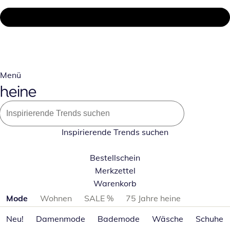
Menü
Inspirierende Trends suchen
Bestellschein
Merkzettel
Warenkorb
Produktkategorien überspringen
Mode
Wohnen
SALE %
75 Jahre heine
Neu!
Damenmode
Bademode
Wäsche
Schuhe