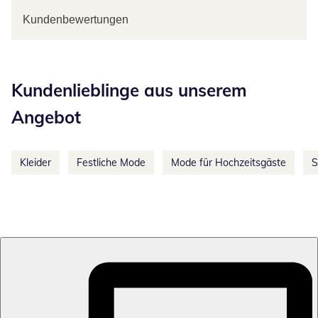
Kundenbewertungen
Kategorie-Empfehlungen überspringen
Kundenlieblinge aus unserem
Angebot
Kleider
Festliche Mode
Mode für Hochzeitsgäste
S