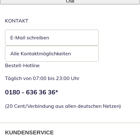
Chat
KONTAKT
E-Mail schreiben
Öffnet E-Mail-Client
Alle Kontaktmöglichkeiten
Bestell-Hotline
Täglich von 07:00 bis 23:00 Uhr
Telefonnummer:
0180 - 636 36 36
*
Öffnet Telefon
(20 Cent/Verbindung aus allen deutschen Netzen)
KUNDENSERVICE