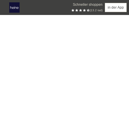
Schneller shoppen
in der App
(13.2 tsd)
Zum Hauptinhalt springen