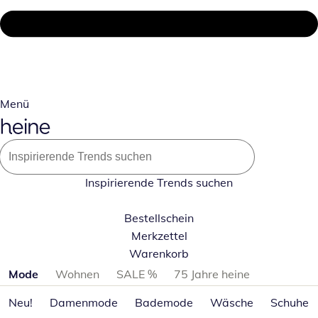
Menü
Inspirierende Trends suchen
Bestellschein
Merkzettel
Warenkorb
Produktkategorien überspringen
Mode
Wohnen
SALE %
75 Jahre heine
Neu!
Damenmode
Bademode
Wäsche
Schuhe