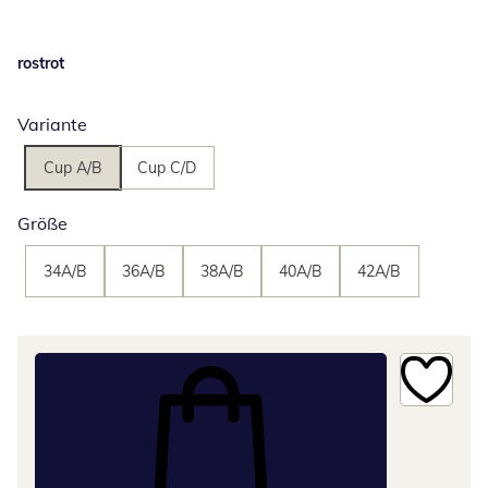
rostrot
Variante
Cup A/B
Cup C/D
Größe
34A/B
36A/B
38A/B
40A/B
42A/B