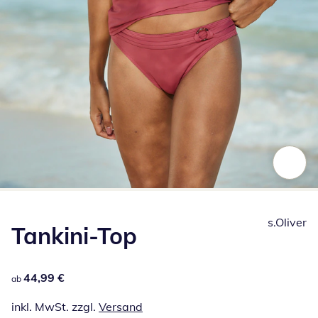
Zum Vergrößern auf das Bild klicken
s.Oliver
Tankini-Top
44,99 €
44,99 €
ab
inkl. MwSt. zzgl.
Versand