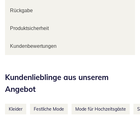
Rückgabe
Produktsicherheit
Kundenbewertungen
Kategorie-Empfehlungen überspringen
Kundenlieblinge aus unserem
Angebot
Kleider
Festliche Mode
Mode für Hochzeitsgäste
S