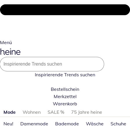
Menü
Inspirierende Trends suchen
Bestellschein
Merkzettel
Warenkorb
Produktkategorien überspringen
Mode
Wohnen
SALE %
75 Jahre heine
Neu!
Damenmode
Bademode
Wäsche
Schuhe