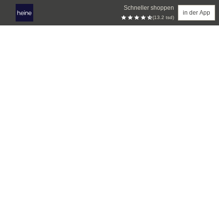
Schneller shoppen
in der App
(13.2 tsd)
Zum Hauptinhalt springen