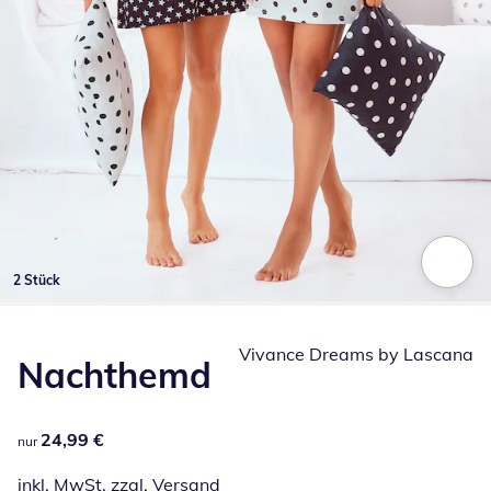
2 Stück
Zum Vergrößern auf das Bild klicken
Vivance Dreams by Lascana
Nachthemd
24,99 €
24,99 €
nur
inkl. MwSt. zzgl.
Versand