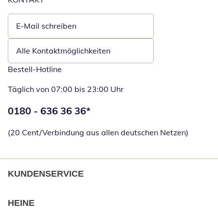
E-Mail schreiben
Öffnet E-Mail-Client
Alle Kontaktmöglichkeiten
Bestell-Hotline
Täglich von 07:00 bis 23:00 Uhr
Telefonnummer:
0180 - 636 36 36
*
Öffnet Telefon
(20 Cent/Verbindung aus allen deutschen Netzen)
KUNDENSERVICE
HEINE