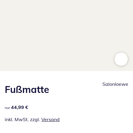
Salonloewe
Fußmatte
44,99 €
44,99 €
nur
inkl. MwSt. zzgl.
Versand