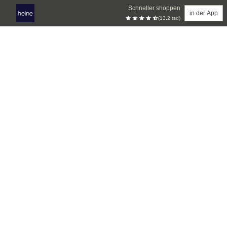
Schneller shoppen
in der App
(13.2 tsd)
Zum Hauptinhalt springen