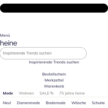
Menü
Inspirierende Trends suchen
Bestellschein
Merkzettel
Warenkorb
Produktkategorien überspringen
Mode
Wohnen
SALE %
75 Jahre heine
Neu!
Damenmode
Bademode
Wäsche
Schuhe