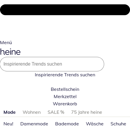
Menü
Inspirierende Trends suchen
Bestellschein
Merkzettel
Warenkorb
Produktkategorien überspringen
Mode
Wohnen
SALE %
75 Jahre heine
Neu!
Damenmode
Bademode
Wäsche
Schuhe