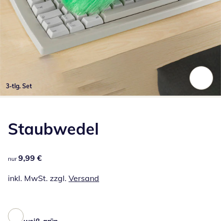
3-tlg. Set
Zum Vergrößern auf das Bild klicken
Staubwedel
9,99 €
9,99 €
nur
inkl. MwSt. zzgl.
Versand