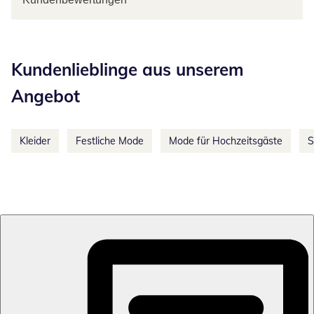
Kategorie-Empfehlungen überspringen
Kundenlieblinge aus unserem
Angebot
Kleider
Festliche Mode
Mode für Hochzeitsgäste
S