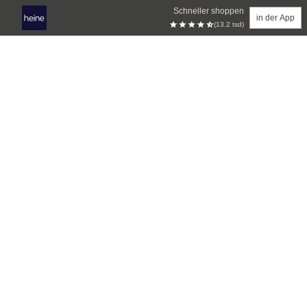
Schneller shoppen
in der App
(13.2 tsd)
Zum Hauptinhalt springen