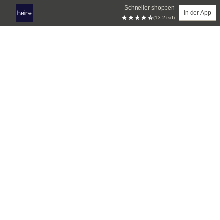
Schneller shoppen
in der App
(13.2 tsd)
Zum Hauptinhalt springen