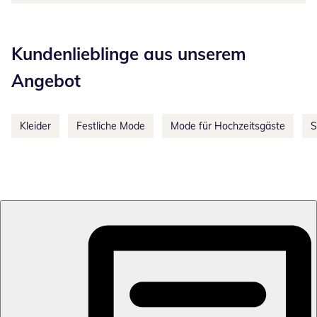
Kategorie-Empfehlungen überspringen
Kundenlieblinge aus unserem
Angebot
Kleider
Festliche Mode
Mode für Hochzeitsgäste
S