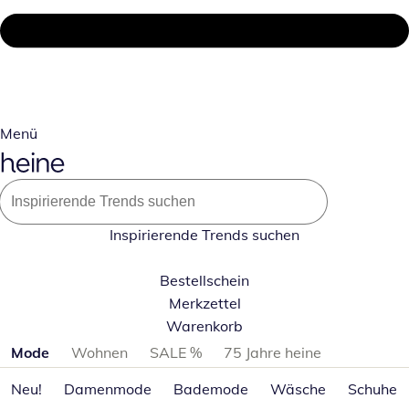
Menü
Inspirierende Trends suchen
Bestellschein
Merkzettel
Warenkorb
Produktkategorien überspringen
Mode
Wohnen
SALE %
75 Jahre heine
Neu!
Damenmode
Bademode
Wäsche
Schuhe