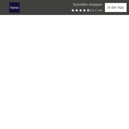
Schneller shoppen
in der App
(13.2 tsd)
Zum Hauptinhalt springen