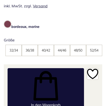
inkl. MwSt. zzgl.
Versand
bordeaux, marine
Größe
32/34
36/38
40/42
44/46
48/50
52/54
In den Warenkorb