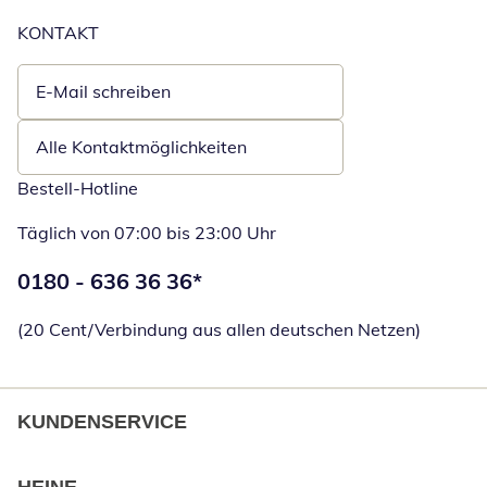
KONTAKT
E-Mail schreiben
Öffnet E-Mail-Client
Alle Kontaktmöglichkeiten
Bestell-Hotline
Täglich von 07:00 bis 23:00 Uhr
Telefonnummer:
0180 - 636 36 36
*
Öffnet Telefon
(20 Cent/Verbindung aus allen deutschen Netzen)
KUNDENSERVICE