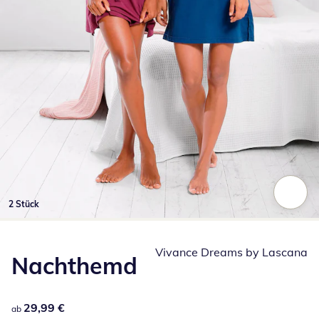
2 Stück
Zum Vergrößern auf das Bild klicken
Vivance Dreams by Lascana
Nachthemd
29,99 €
29,99 €
ab