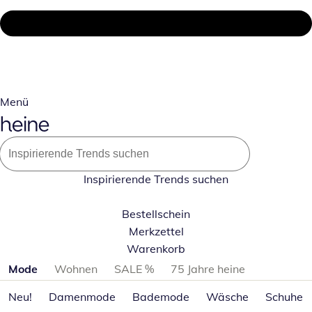
Menü
Inspirierende Trends suchen
Bestellschein
Merkzettel
Warenkorb
Produktkategorien überspringen
Mode
Wohnen
SALE %
75 Jahre heine
Neu!
Damenmode
Bademode
Wäsche
Schuhe