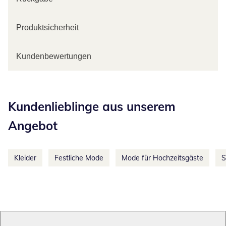
Produktsicherheit
Kundenbewertungen
Kategorie-Empfehlungen überspringen
Kundenlieblinge aus unserem
Angebot
Kleider
Festliche Mode
Mode für Hochzeitsgäste
S