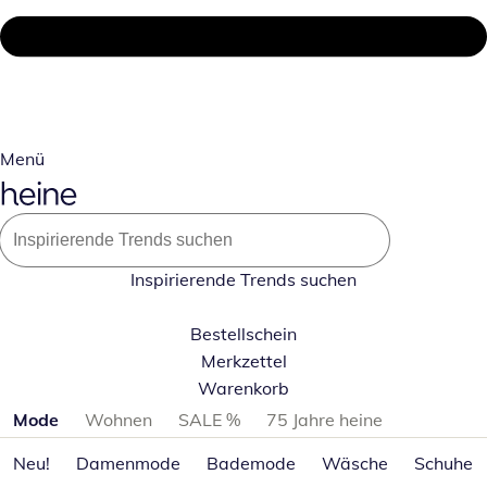
Menü
Inspirierende Trends suchen
Bestellschein
Merkzettel
Warenkorb
Produktkategorien überspringen
Mode
Wohnen
SALE %
75 Jahre heine
Neu!
Damenmode
Bademode
Wäsche
Schuhe