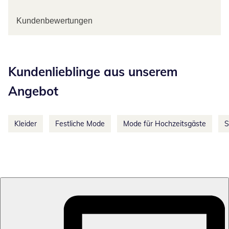
Kundenbewertungen
Kategorie-Empfehlungen überspringen
Kundenlieblinge aus unserem
Angebot
Kleider
Festliche Mode
Mode für Hochzeitsgäste
S