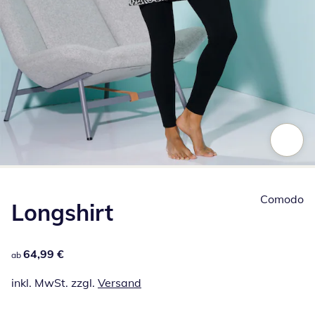
Zum Vergrößern auf das Bild klicken
Comodo
Longshirt
64,99 €
64,99 €
ab
inkl. MwSt. zzgl.
Versand