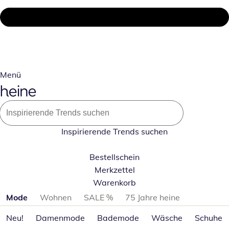
Menü
Inspirierende Trends suchen
Bestellschein
Merkzettel
Warenkorb
Produktkategorien überspringen
Mode
Wohnen
SALE %
75 Jahre heine
Neu!
Damenmode
Bademode
Wäsche
Schuhe