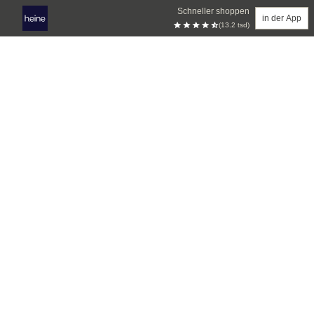
Schneller shoppen
in der App
(13.2 tsd)
Zum Hauptinhalt springen