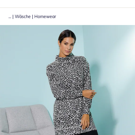
|
|
...
Wäsche
Homewear