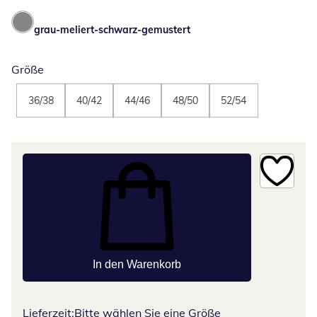
grau-meliert-schwarz-gemustert
Größe
36/38
40/42
44/46
48/50
52/54
In den Warenkorb
Lieferzeit:
Bitte wählen Sie eine Größe