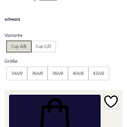
schwarz
Variante
Cup A/B
Cup C/D
Größe
34A/B
36A/B
38A/B
40A/B
42A/B