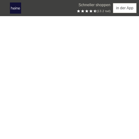
Schneller shoppen
in der App
(13.2 tsd)
Zum Hauptinhalt springen