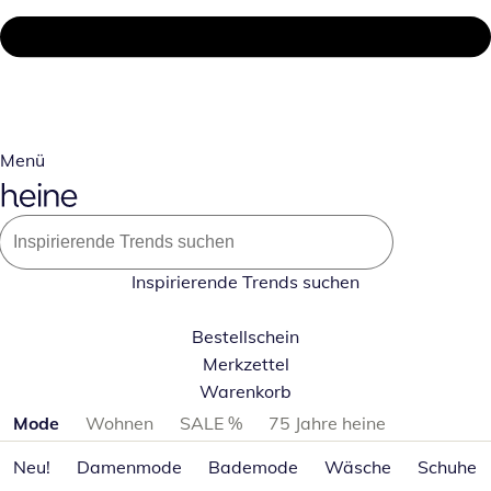
Menü
Inspirierende Trends suchen
Bestellschein
Merkzettel
Warenkorb
Produktkategorien überspringen
Mode
Wohnen
SALE %
75 Jahre heine
Neu!
Damenmode
Bademode
Wäsche
Schuhe