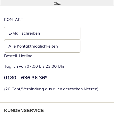
Chat
KONTAKT
E-Mail schreiben
Öffnet E-Mail-Client
Alle Kontaktmöglichkeiten
Bestell-Hotline
Täglich von 07:00 bis 23:00 Uhr
Telefonnummer:
0180 - 636 36 36
*
Öffnet Telefon
(20 Cent/Verbindung aus allen deutschen Netzen)
KUNDENSERVICE