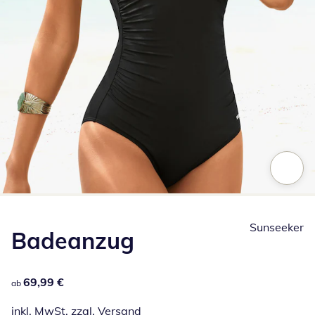
Zum Vergrößern auf das Bild klicken
Sunseeker
Badeanzug
69,99 €
69,99 €
ab
inkl. MwSt. zzgl.
Versand