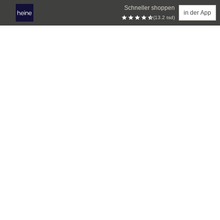
Schneller shoppen
in der App
(13.2 tsd)
Zum Hauptinhalt springen