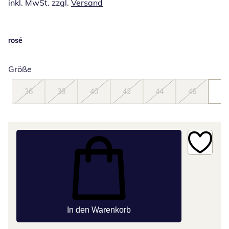
inkl. MwSt. zzgl.
Versand
rosé
Größe
36
38
40
42
44
46
48
In den Warenkorb