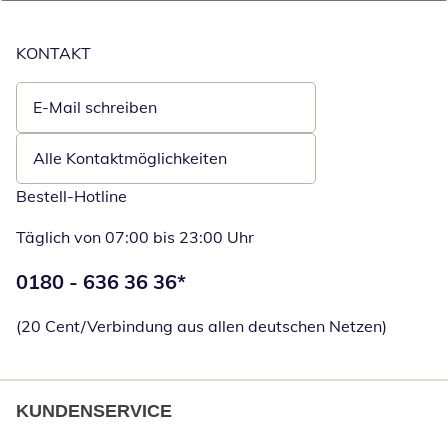
KONTAKT
E-Mail schreiben
Öffnet E-Mail-Client
Alle Kontaktmöglichkeiten
Bestell-Hotline
Täglich von 07:00 bis 23:00 Uhr
Telefonnummer:
0180 - 636 36 36
*
Öffnet Telefon
(20 Cent/Verbindung aus allen deutschen Netzen)
KUNDENSERVICE