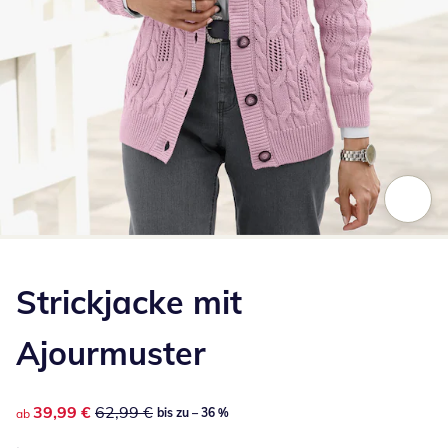
Zum Vergrößern auf das Bild klicken
Strickjacke mit
Ajourmuster
reduzierter Preis 39,99 €, vorheriger Preis: 62,99 €
39,99 €
62,99 €
bis zu – 36 %
ab