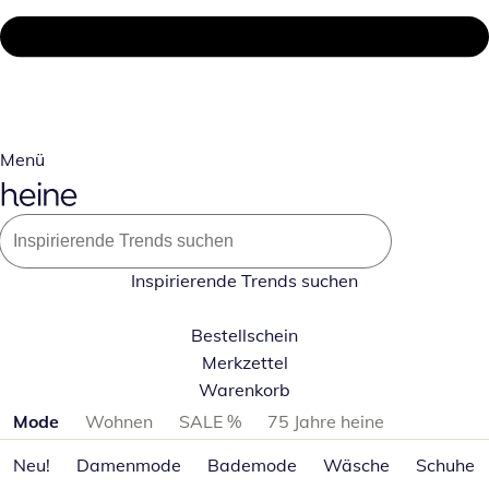
Menü
Inspirierende Trends suchen
Bestellschein
Merkzettel
Warenkorb
Produktkategorien überspringen
Mode
Wohnen
SALE %
75 Jahre heine
Neu!
Damenmode
Bademode
Wäsche
Schuhe