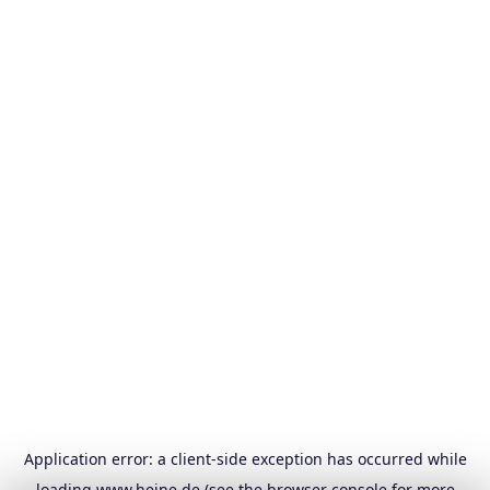
Application error: a
client
-side exception has occurred while
loading
www.heine.de
(see the
browser console
for more