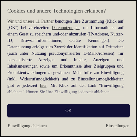
information).
Cookies und andere Technologien erlauben?
Wir und unsere 11 Partner
benötigen Ihre Zustimmung (Klick auf
„OK”) bei vereinzelten
Datennutzungen
, um Informationen auf
einem Gerät zu speichern und/oder abzurufen (IP-Adresse, Nutzer-
ID, Browser-Informationen, Geräte Kennungen). Die
Datennutzung erfolgt zum Zweck der Identifikation auf Drittseiten
(auch unter Nutzung pseudonymisierter E-Mail-Adressen), für
personalisierte Anzeigen und Inhalte, Anzeigen- und
Inhaltsmessungen sowie um Erkenntnisse über Zielgruppen und
Produktentwicklungen zu gewinnen. Mehr Infos zur Einwilligung
(inkl. Widerrufsmöglichkeit) und zu Einstellungsmöglichkeiten
gibt es jederzeit
hier
. Mit Klick auf den Link "Einwilligung
ablehnen" können Sie Ihre Einwilligung jederzeit ablehnen.
Sie können Ihre Einwilligung auch jederzeit grundlos mit Wirkung
OK
für die Zukunft widerrufen, indem Sie z. B. auf den Button
"Cookie-Einstellungen" im Footer der Website und "Alle
ablehnen" klicken.
Einwilligung ablehnen
Einstellungen
Datennutzungen