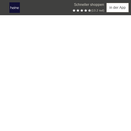
Schneller shoppen
in der App
(13.2 tsd)
Zum Hauptinhalt springen