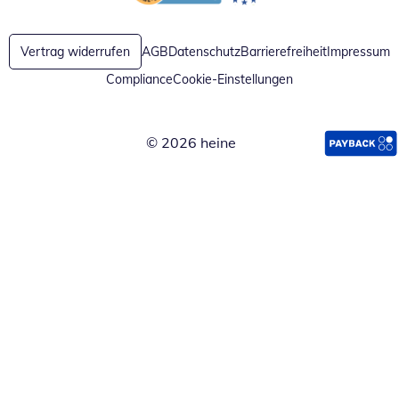
Öffnet in neuem Fenster
Öffnet in neuem Fenster
Vertrag widerrufen
AGB
Datenschutz
Barrierefreiheit
Impressum
Compliance
Cookie-Einstellungen
© 2026 heine