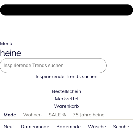
Menü
Inspirierende Trends suchen
Bestellschein
Merkzettel
Warenkorb
Produktkategorien überspringen
Mode
Wohnen
SALE %
75 Jahre heine
Neu!
Damenmode
Bademode
Wäsche
Schuhe