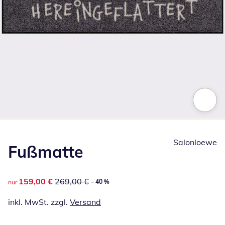
Zum Vergrößern auf das Bild klicken
Salonloewe
Fußmatte
reduzierter Preis 159,00 €, vorheriger Preis: 269,00 €
159,00 €
269,00 €
– 40 %
nur
inkl. MwSt. zzgl.
Versand