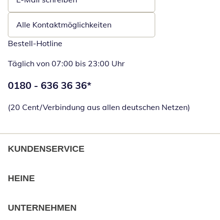
Öffnet E-Mail-Client
Alle Kontaktmöglichkeiten
Bestell-Hotline
Täglich von 07:00 bis 23:00 Uhr
Telefonnummer:
0180 - 636 36 36
*
Öffnet Telefon
(20 Cent/Verbindung aus allen deutschen Netzen)
KUNDENSERVICE
HEINE
UNTERNEHMEN