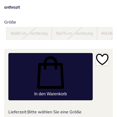
anthrazit
Größe
40x60 cm - rechteckig
50x75 cm - rechteckig
60x180 c
In den Warenkorb
Lieferzeit:
Bitte wählen Sie eine Größe