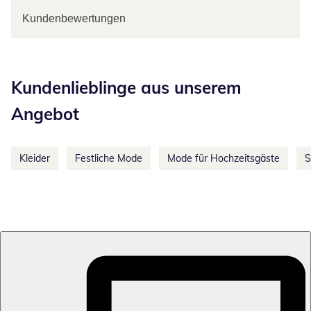
Kundenbewertungen
Kategorie-Empfehlungen überspringen
Kundenlieblinge aus unserem
Angebot
Kleider
Festliche Mode
Mode für Hochzeitsgäste
S