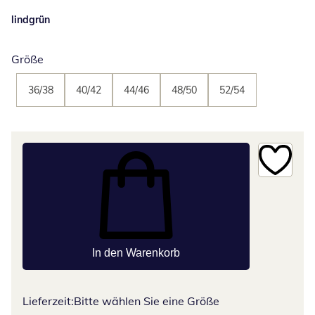
lindgrün
Größe
36/38
40/42
44/46
48/50
52/54
In den Warenkorb
Lieferzeit:
Bitte wählen Sie eine Größe