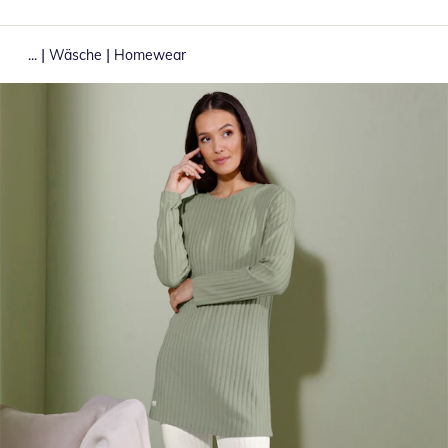
|
|
...
Wäsche
Homewear