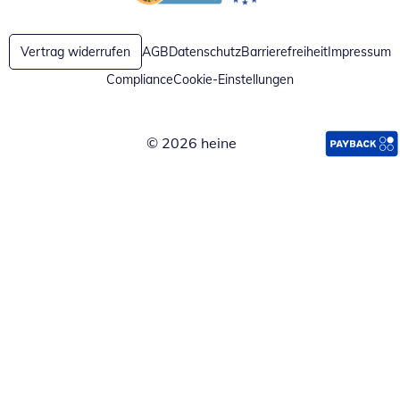
Öffnet in neuem Fenster
Öffnet in neuem Fenster
Vertrag widerrufen
AGB
Datenschutz
Barrierefreiheit
Impressum
Compliance
Cookie-Einstellungen
© 2026 heine