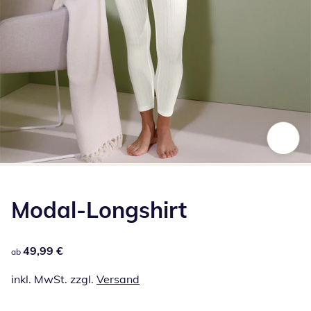
Zum Vergrößern auf das Bild klicken
Modal-Longshirt
49,99 €
49,99 €
ab
inkl. MwSt. zzgl.
Versand