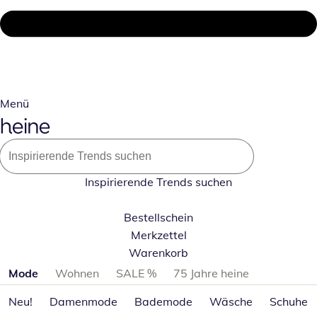
Menü
Inspirierende Trends suchen
Bestellschein
Merkzettel
Warenkorb
Produktkategorien überspringen
Mode
Wohnen
SALE %
75 Jahre heine
Neu!
Damenmode
Bademode
Wäsche
Schuhe