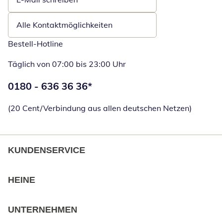
Öffnet E-Mail-Client
Alle Kontaktmöglichkeiten
Bestell-Hotline
Täglich von 07:00 bis 23:00 Uhr
Telefonnummer:
0180 - 636 36 36
*
Öffnet Telefon
(20 Cent/Verbindung aus allen deutschen Netzen)
KUNDENSERVICE
HEINE
UNTERNEHMEN