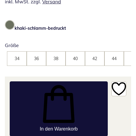
inkl. MwSt. zzgl.
Versand
khaki-schlamm-bedruckt
Größe
34
36
38
40
42
44
46
In den Warenkorb