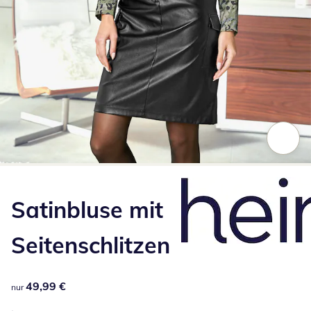
Zum Vergrößern auf das Bild klicken
Satinbluse mit
Seitenschlitzen
49,99 €
49,99 €
nur