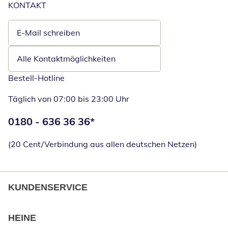
KONTAKT
E-Mail schreiben
Öffnet E-Mail-Client
Alle Kontaktmöglichkeiten
Bestell-Hotline
Täglich von 07:00 bis 23:00 Uhr
Telefonnummer:
0180 - 636 36 36
*
Öffnet Telefon
(20 Cent/Verbindung aus allen deutschen Netzen)
KUNDENSERVICE
HEINE