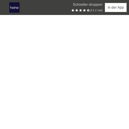
Schneller shoppen
in der App
(13.2 tsd)
Zum Hauptinhalt springen