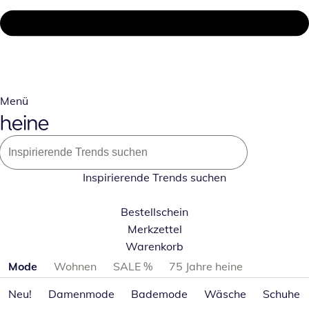
Menü
Inspirierende Trends suchen
Bestellschein
Merkzettel
Warenkorb
Produktkategorien überspringen
Mode
Wohnen
SALE %
75 Jahre heine
Neu!
Damenmode
Bademode
Wäsche
Schuhe