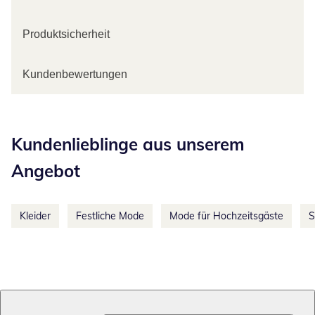
Produktsicherheit
Kundenbewertungen
Kategorie-Empfehlungen überspringen
Kundenlieblinge aus unserem
Angebot
Kleider
Festliche Mode
Mode für Hochzeitsgäste
S