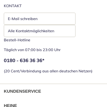
KONTAKT
E-Mail schreiben
Öffnet E-Mail-Client
Alle Kontaktmöglichkeiten
Bestell-Hotline
Täglich von 07:00 bis 23:00 Uhr
Telefonnummer:
0180 - 636 36 36
*
Öffnet Telefon
(20 Cent/Verbindung aus allen deutschen Netzen)
KUNDENSERVICE
HEINE