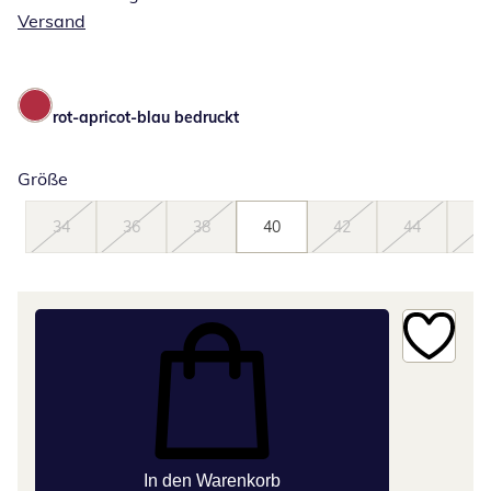
Versand
rot-apricot-blau bedruckt
Größe
34
36
38
40
42
44
46
In den Warenkorb