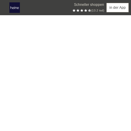
Schneller shoppen
in der App
(13.2 tsd)
Zum Hauptinhalt springen