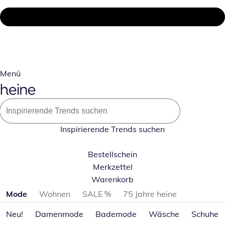
Menü
Inspirierende Trends suchen
Bestellschein
Merkzettel
Warenkorb
Produktkategorien überspringen
Mode
Wohnen
SALE %
75 Jahre heine
Neu!
Damenmode
Bademode
Wäsche
Schuhe