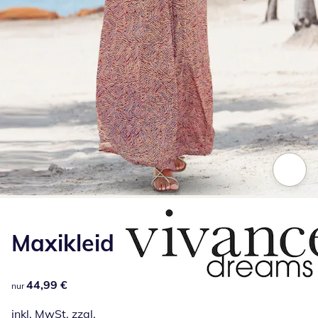
Zum Vergrößern auf das Bild klicken
Maxikleid
44,99 €
44,99 €
nur
inkl. MwSt. zzgl.