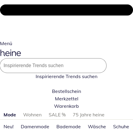
Menü
Inspirierende Trends suchen
Bestellschein
Merkzettel
Warenkorb
Produktkategorien überspringen
Mode
Wohnen
SALE %
75 Jahre heine
Neu!
Damenmode
Bademode
Wäsche
Schuhe