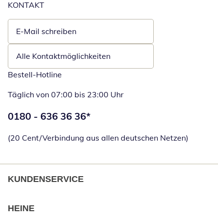
KONTAKT
E-Mail schreiben
Öffnet E-Mail-Client
Alle Kontaktmöglichkeiten
Bestell-Hotline
Täglich von 07:00 bis 23:00 Uhr
Telefonnummer:
0180 - 636 36 36
*
Öffnet Telefon
(20 Cent/Verbindung aus allen deutschen Netzen)
KUNDENSERVICE
HEINE