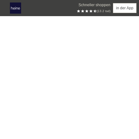
Schneller shoppen
in der App
(13.2 tsd)
Zum Hauptinhalt springen