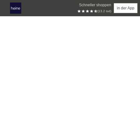
Schneller shoppen
in der App
(13.2 tsd)
Zum Hauptinhalt springen