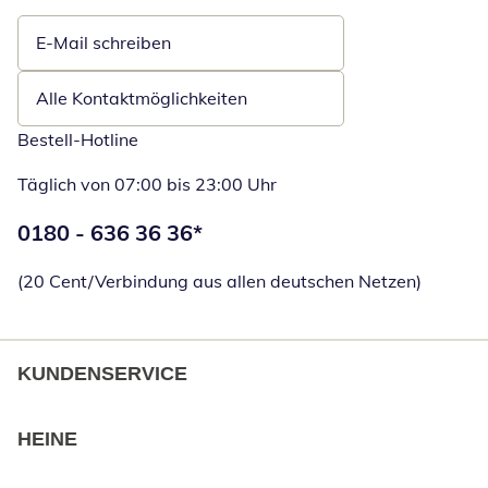
E-Mail schreiben
Öffnet E-Mail-Client
Alle Kontaktmöglichkeiten
Bestell-Hotline
Täglich von 07:00 bis 23:00 Uhr
Telefonnummer:
0180 - 636 36 36
*
Öffnet Telefon
(20 Cent/Verbindung aus allen deutschen Netzen)
KUNDENSERVICE
HEINE