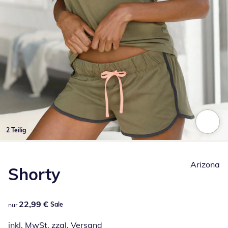
2 Teilig
Zum Vergrößern auf das Bild klicken
Arizona
Shorty
22,99 €
22,99 €
Sale
nur
inkl. MwSt. zzgl.
Versand