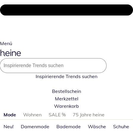
Menü
Inspirierende Trends suchen
Bestellschein
Merkzettel
Warenkorb
Produktkategorien überspringen
Mode
Wohnen
SALE %
75 Jahre heine
Neu!
Damenmode
Bademode
Wäsche
Schuhe