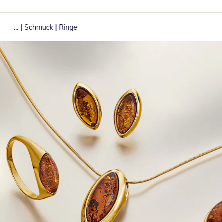
|
|
...
Schmuck
Ringe