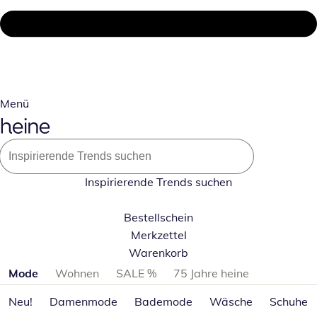
Menü
Inspirierende Trends suchen
Bestellschein
Merkzettel
Warenkorb
Produktkategorien überspringen
Mode
Wohnen
SALE %
75 Jahre heine
Neu!
Damenmode
Bademode
Wäsche
Schuhe