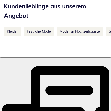
Kundenlieblinge aus unserem
Angebot
Kleider
Festliche Mode
Mode für Hochzeitsgäste
S