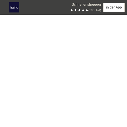
Schneller shoppen
in der App
(13.2 tsd)
Zum Hauptinhalt springen