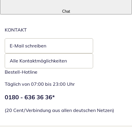
Chat
KONTAKT
E-Mail schreiben
Öffnet E-Mail-Client
Alle Kontaktmöglichkeiten
Bestell-Hotline
Täglich von 07:00 bis 23:00 Uhr
Telefonnummer:
0180 - 636 36 36
*
Öffnet Telefon
(20 Cent/Verbindung aus allen deutschen Netzen)