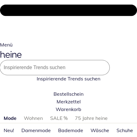
Menü
Inspirierende Trends suchen
Bestellschein
Merkzettel
Warenkorb
Produktkategorien überspringen
Mode
Wohnen
SALE %
75 Jahre heine
Neu!
Damenmode
Bademode
Wäsche
Schuhe