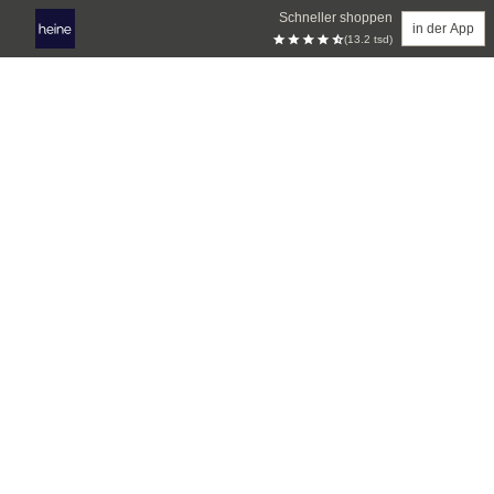
Schneller shoppen
in der App
(13.2 tsd)
Zum Hauptinhalt springen