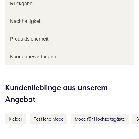
Rückgabe
Nachhaltigkeit
Produktsicherheit
Kundenbewertungen
Kategorie-Empfehlungen überspringen
Kundenlieblinge aus unserem
Angebot
Kleider
Festliche Mode
Mode für Hochzeitsgäste
S