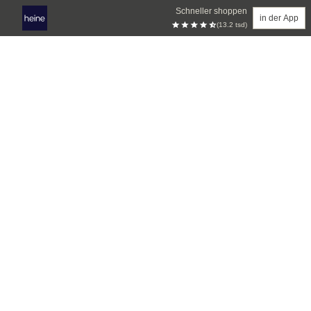
Schneller shoppen
in der App
(13.2 tsd)
Zum Hauptinhalt springen