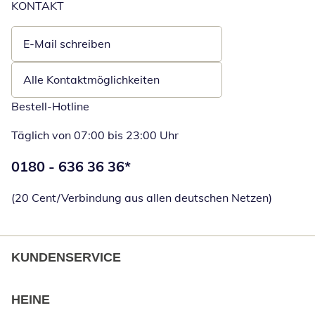
KONTAKT
E-Mail schreiben
Öffnet E-Mail-Client
Alle Kontaktmöglichkeiten
Bestell-Hotline
Täglich von 07:00 bis 23:00 Uhr
Telefonnummer:
0180 - 636 36 36
*
Öffnet Telefon
(20 Cent/Verbindung aus allen deutschen Netzen)
KUNDENSERVICE
HEINE