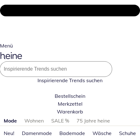
Menü
Inspirierende Trends suchen
Bestellschein
Merkzettel
Warenkorb
Produktkategorien überspringen
Mode
Wohnen
SALE %
75 Jahre heine
Neu!
Damenmode
Bademode
Wäsche
Schuhe