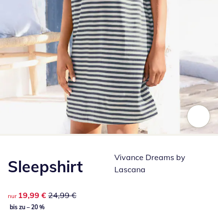
Zum Vergrößern auf das Bild klicken
Vivance Dreams by
Sleepshirt
Lascana
reduzierter Preis 19,99 €, vorheriger Preis: 24,99 €
19,99 €
24,99 €
nur
bis zu – 20 %