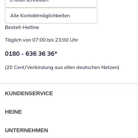
Öffnet E-Mail-Client
Alle Kontaktmöglichkeiten
Bestell-Hotline
Täglich von 07:00 bis 23:00 Uhr
Telefonnummer:
0180 - 636 36 36
*
Öffnet Telefon
(20 Cent/Verbindung aus allen deutschen Netzen)
KUNDENSERVICE
HEINE
UNTERNEHMEN