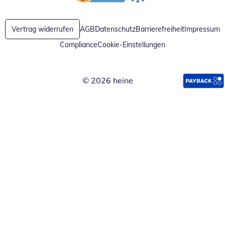
Öffnet in neuem Fenster
Öffnet in neuem Fenster
Vertrag widerrufen
AGB
Datenschutz
Barrierefreiheit
Impressum
Compliance
Cookie-Einstellungen
© 2026 heine