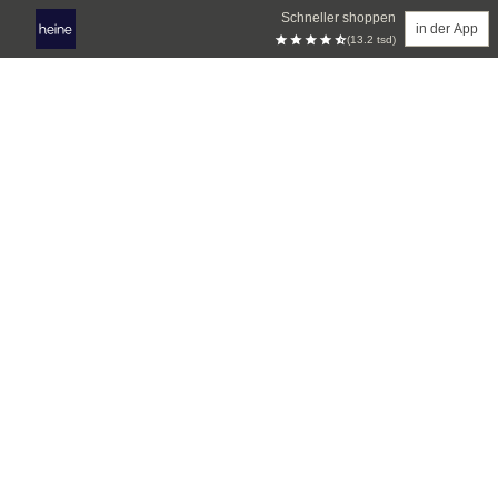
Schneller shoppen
in der App
(13.2 tsd)
Zum Hauptinhalt springen