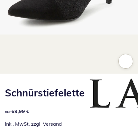
Zum Vergrößern auf das Bild klicken
Schnürstiefelette
69,99 €
69,99 €
nur
inkl. MwSt. zzgl.
Versand