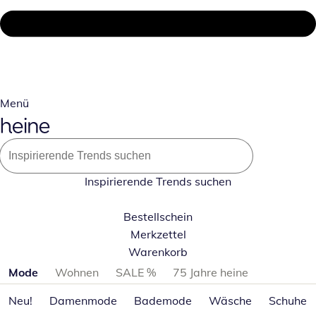
Menü
Inspirierende Trends suchen
Bestellschein
Merkzettel
Warenkorb
Produktkategorien überspringen
Mode
Wohnen
SALE %
75 Jahre heine
Neu!
Damenmode
Bademode
Wäsche
Schuhe