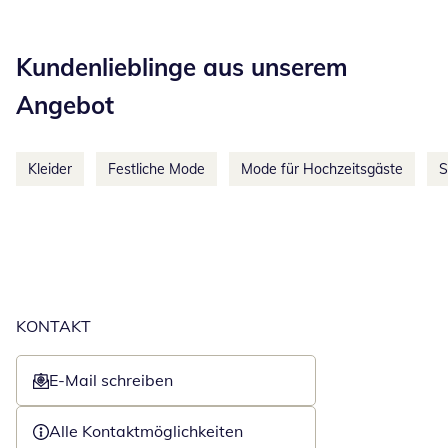
Kategorie-Empfehlungen überspringen
Kundenlieblinge aus unserem
Angebot
Kleider
Festliche Mode
Mode für Hochzeitsgäste
S
KONTAKT
E-Mail schreiben
Öffnet E-Mail-Client
Alle Kontaktmöglichkeiten