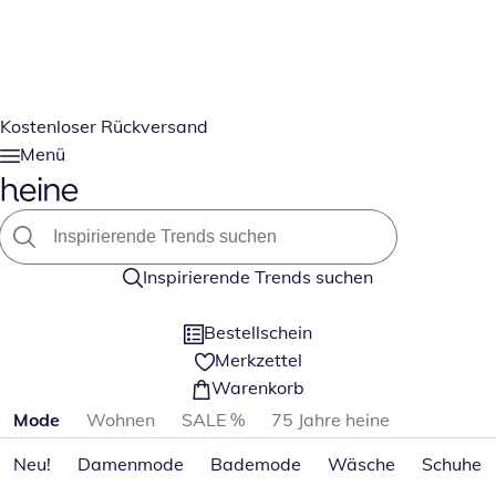
Kostenloser Rückversand
Menü
Inspirierende Trends suchen
Bestellschein
Merkzettel
Warenkorb
Produktkategorien überspringen
Mode
Wohnen
SALE %
75 Jahre heine
Neu!
Damenmode
Bademode
Wäsche
Schuhe