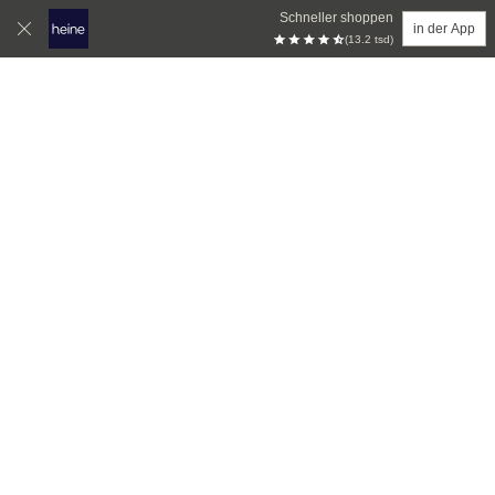
Schneller shoppen
in der App
(13.2 tsd)
Zum Hauptinhalt springen