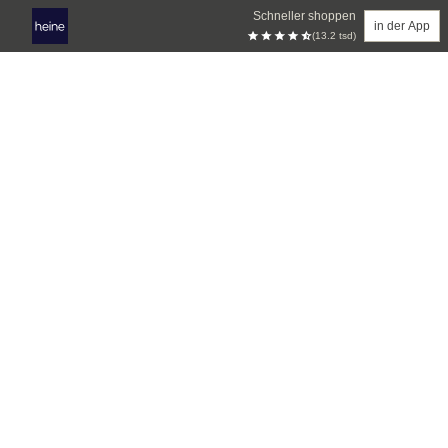
Schneller shoppen
in der App
(13.2 tsd)
Zum Hauptinhalt springen