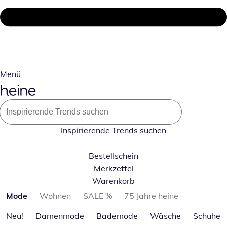
Menü
Inspirierende Trends suchen
Bestellschein
Merkzettel
Warenkorb
Produktkategorien überspringen
Mode
Wohnen
SALE %
75 Jahre heine
Neu!
Damenmode
Bademode
Wäsche
Schuhe