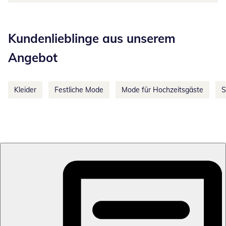
Kategorie-Empfehlungen überspringen
Kundenlieblinge aus unserem
Angebot
Kleider
Festliche Mode
Mode für Hochzeitsgäste
S