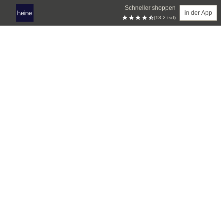
Schneller shoppen
in der App
(13.2 tsd)
Zum Hauptinhalt springen