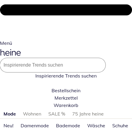
Menü
Inspirierende Trends suchen
Bestellschein
Merkzettel
Warenkorb
Produktkategorien überspringen
Mode
Wohnen
SALE %
75 Jahre heine
Neu!
Damenmode
Bademode
Wäsche
Schuhe