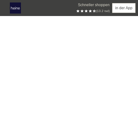
Schneller shoppen
in der App
(13.2 tsd)
Zum Hauptinhalt springen