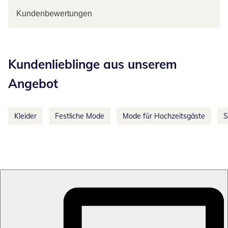
Kundenbewertungen
Kategorie-Empfehlungen überspringen
Kundenlieblinge aus unserem
Angebot
Kleider
Festliche Mode
Mode für Hochzeitsgäste
S