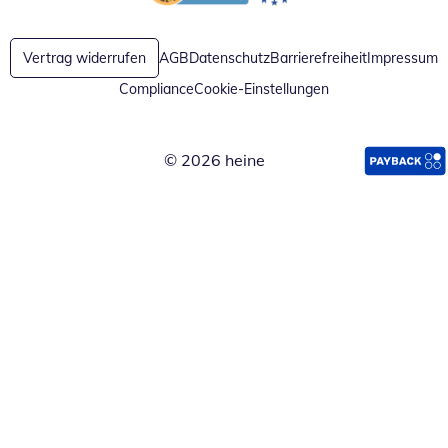
Öffnet in neuem Fenster
Öffnet in neuem Fenster
Vertrag widerrufen
AGB
Datenschutz
Barrierefreiheit
Impressum
Compliance
Cookie-Einstellungen
© 2026 heine