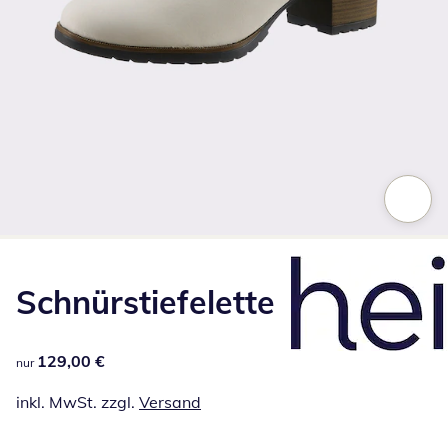
Zum Vergrößern auf das Bild klicken
Schnürstiefelette
129,00 €
129,00 €
nur
inkl. MwSt. zzgl.
Versand