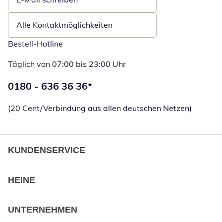
Öffnet E-Mail-Client
Alle Kontaktmöglichkeiten
Bestell-Hotline
Täglich von 07:00 bis 23:00 Uhr
Telefonnummer:
0180 - 636 36 36
*
Öffnet Telefon
(20 Cent/Verbindung aus allen deutschen Netzen)
KUNDENSERVICE
HEINE
UNTERNEHMEN