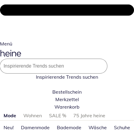
Menü
Inspirierende Trends suchen
Bestellschein
Merkzettel
Warenkorb
Produktkategorien überspringen
Mode
Wohnen
SALE %
75 Jahre heine
Neu!
Damenmode
Bademode
Wäsche
Schuhe