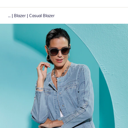
|
|
...
Blazer
Casual Blazer