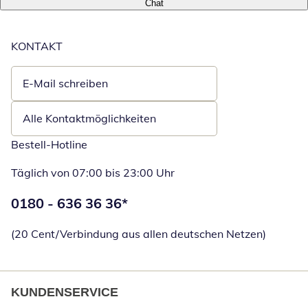
Chat
KONTAKT
E-Mail schreiben
Öffnet E-Mail-Client
Alle Kontaktmöglichkeiten
Bestell-Hotline
Täglich von 07:00 bis 23:00 Uhr
Telefonnummer:
0180 - 636 36 36
*
Öffnet Telefon
(20 Cent/Verbindung aus allen deutschen Netzen)
KUNDENSERVICE