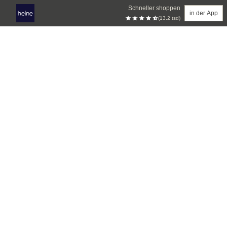
Schneller shoppen
in der App
(13.2 tsd)
Zum Hauptinhalt springen