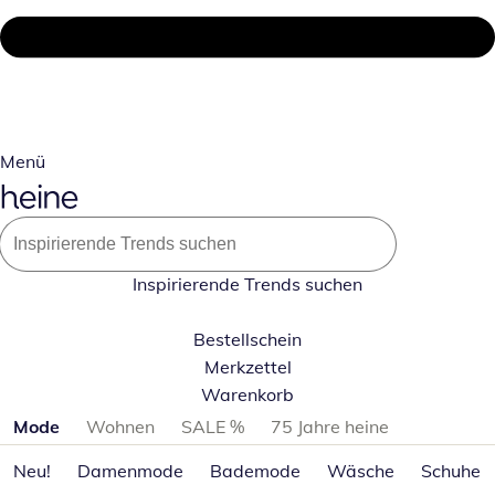
Menü
Inspirierende Trends suchen
Bestellschein
Merkzettel
Warenkorb
Produktkategorien überspringen
Mode
Wohnen
SALE %
75 Jahre heine
Neu!
Damenmode
Bademode
Wäsche
Schuhe