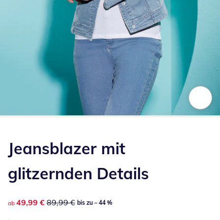
Zum Vergrößern auf das Bild klicken
Jeansblazer mit
glitzernden Details
reduzierter Preis 49,99 €, vorheriger Preis: 89,99 €
49,99 €
89,99 €
bis zu – 44 %
ab