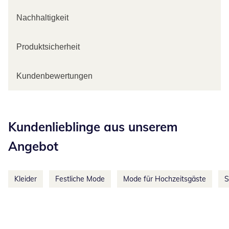
Nachhaltigkeit
Produktsicherheit
Kundenbewertungen
Kategorie-Empfehlungen überspringen
Kundenlieblinge aus unserem
Angebot
Kleider
Festliche Mode
Mode für Hochzeitsgäste
S