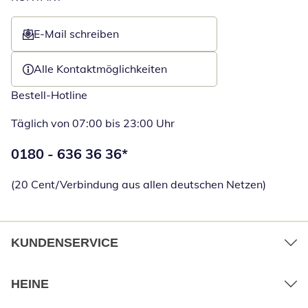
E-Mail schreiben
Öffnet E-Mail-Client
Alle Kontaktmöglichkeiten
Bestell-Hotline
Täglich von 07:00 bis 23:00 Uhr
Telefonnummer:
0180 - 636 36 36
*
Öffnet Telefon
(20 Cent/Verbindung aus allen deutschen Netzen)
KUNDENSERVICE
HEINE