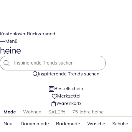
Kostenloser Rückversand
Menü
Inspirierende Trends suchen
Bestellschein
Merkzettel
Warenkorb
Produktkategorien überspringen
Mode
Wohnen
SALE %
75 Jahre heine
Neu!
Damenmode
Bademode
Wäsche
Schuhe