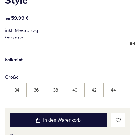
59,99 €
59,99 €
nur
inkl. MwSt. zzgl.
Versand
kalkmint
Größe
34
36
38
40
42
44
46
In den Warenkorb