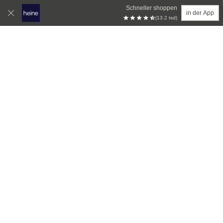
Schneller shoppen
in der App
(13.2 tsd)
Zum Hauptinhalt springen