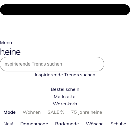
Menü
Inspirierende Trends suchen
Bestellschein
Merkzettel
Warenkorb
Produktkategorien überspringen
Mode
Wohnen
SALE %
75 Jahre heine
Neu!
Damenmode
Bademode
Wäsche
Schuhe