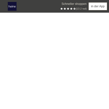
Schneller shoppen
in der App
(13.2 tsd)
Zum Hauptinhalt springen