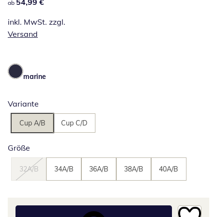
54,99 €
54,99 €
ab
inkl. MwSt. zzgl.
Versand
marine
Variante
Cup A/B
Cup C/D
Größe
32A/B
34A/B
36A/B
38A/B
40A/B