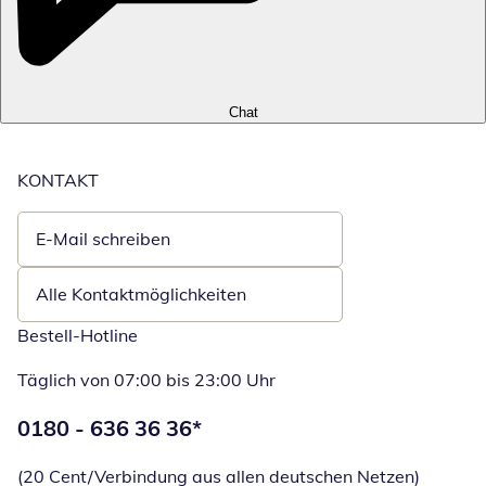
Chat
KONTAKT
E-Mail schreiben
Öffnet E-Mail-Client
Alle Kontaktmöglichkeiten
Bestell-Hotline
Täglich von 07:00 bis 23:00 Uhr
Telefonnummer:
0180 - 636 36 36
*
Öffnet Telefon
(20 Cent/Verbindung aus allen deutschen Netzen)