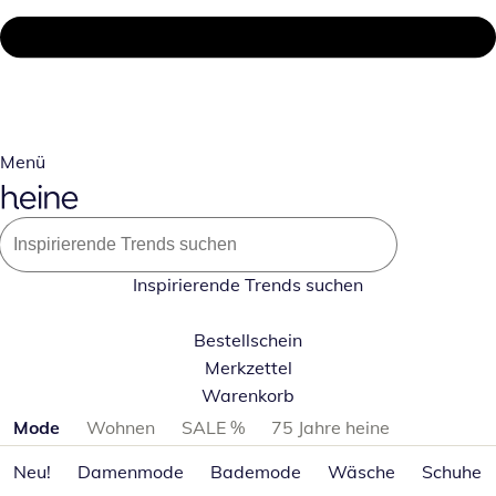
Menü
Inspirierende Trends suchen
Bestellschein
Merkzettel
Warenkorb
Produktkategorien überspringen
Mode
Wohnen
SALE %
75 Jahre heine
Neu!
Damenmode
Bademode
Wäsche
Schuhe