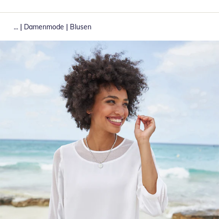
|
|
...
Damenmode
Blusen