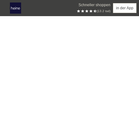
Schneller shoppen
in der App
(13.2 tsd)
Zum Hauptinhalt springen