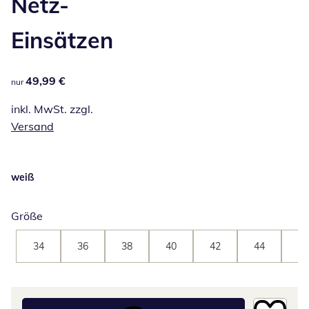
Netz-
Einsätzen
49,99 €
49,99 €
nur
inkl. MwSt. zzgl.
Versand
weiß
Größe
34
36
38
40
42
44
46