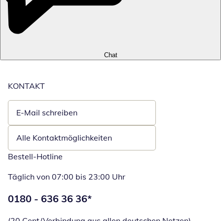
Chat
KONTAKT
E-Mail schreiben
Öffnet E-Mail-Client
Alle Kontaktmöglichkeiten
Bestell-Hotline
Täglich von 07:00 bis 23:00 Uhr
Telefonnummer:
0180 - 636 36 36
*
Öffnet Telefon
(20 Cent/Verbindung aus allen deutschen Netzen)