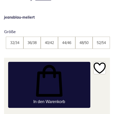
jeansblau-meliert
Größe
32/34
36/38
40/42
44/46
48/50
52/54
In den Warenkorb