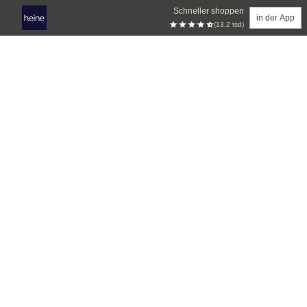
Schneller shoppen
in der App
(13.2 tsd)
Zum Hauptinhalt springen