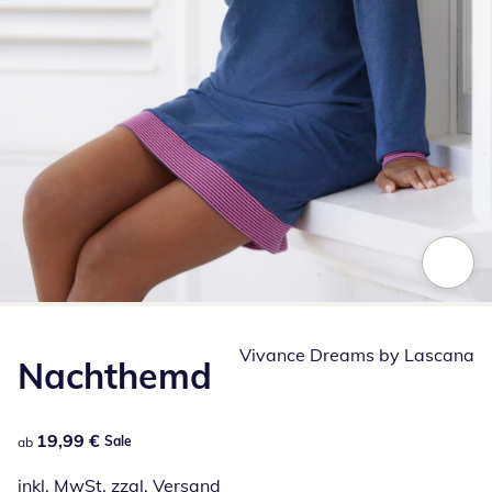
Zum Vergrößern auf das Bild klicken
Vivance Dreams by Lascana
Nachthemd
19,99 €
19,99 €
Sale
ab
inkl. MwSt. zzgl.
Versand