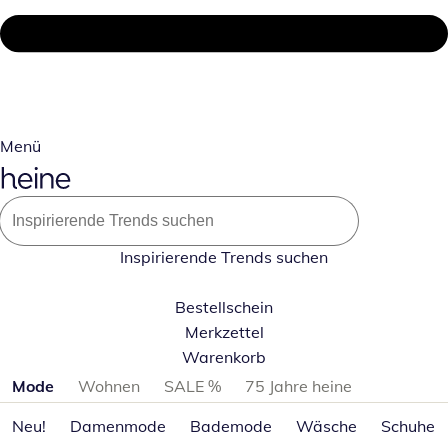
Menü
Inspirierende Trends suchen
Bestellschein
Merkzettel
Warenkorb
Produktkategorien überspringen
Mode
Wohnen
SALE %
75 Jahre heine
Neu!
Damenmode
Bademode
Wäsche
Schuhe