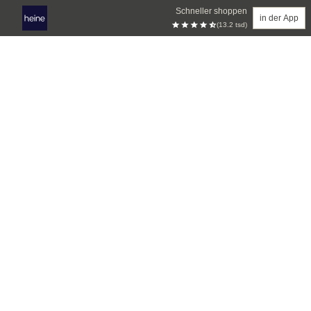
Schneller shoppen
in der App
(13.2 tsd)
Zum Hauptinhalt springen