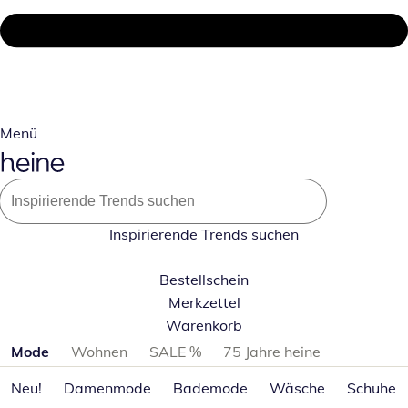
Menü
Inspirierende Trends suchen
Bestellschein
Merkzettel
Warenkorb
Produktkategorien überspringen
Mode
Wohnen
SALE %
75 Jahre heine
Neu!
Damenmode
Bademode
Wäsche
Schuhe