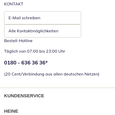
KONTAKT
E-Mail schreiben
Öffnet E-Mail-Client
Alle Kontaktmöglichkeiten
Bestell-Hotline
Täglich von 07:00 bis 23:00 Uhr
Telefonnummer:
0180 - 636 36 36
*
Öffnet Telefon
(20 Cent/Verbindung aus allen deutschen Netzen)
KUNDENSERVICE
HEINE