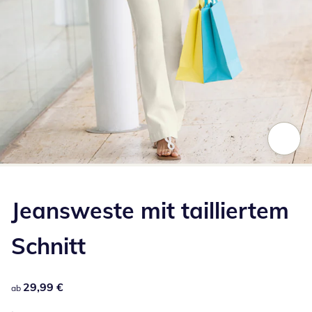
Zum Vergrößern auf das Bild klicken
Jeansweste mit tailliertem
Schnitt
29,99 €
29,99 €
ab