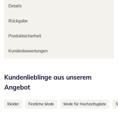
Details
Rückgabe
Produktsicherheit
Kundenbewertungen
Kategorie-Empfehlungen überspringen
Kundenlieblinge aus unserem
Angebot
Kleider
Festliche Mode
Mode für Hochzeitsgäste
S