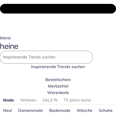
Menü
Inspirierende Trends suchen
Bestellschein
Merkzettel
Warenkorb
Produktkategorien überspringen
Mode
Wohnen
SALE %
75 Jahre heine
Neu!
Damenmode
Bademode
Wäsche
Schuhe