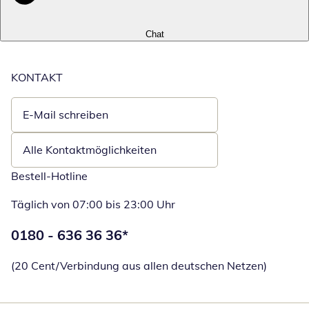
Chat
KONTAKT
E-Mail schreiben
Öffnet E-Mail-Client
Alle Kontaktmöglichkeiten
Bestell-Hotline
Täglich von 07:00 bis 23:00 Uhr
Telefonnummer:
0180 - 636 36 36
*
Öffnet Telefon
(20 Cent/Verbindung aus allen deutschen Netzen)