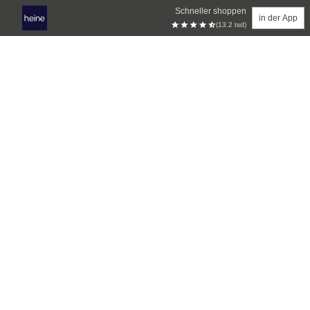
Schneller shoppen
in der App
(13.2 tsd)
Zum Hauptinhalt springen