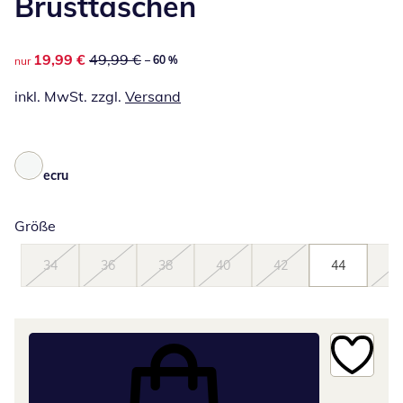
Brusttaschen
reduzierter Preis 19,99 €, vorheriger Preis: 49,99 €
19,99 €
49,99 €
– 60 %
nur
inkl. MwSt. zzgl.
Versand
ecru
Größe
34
36
38
40
42
44
46