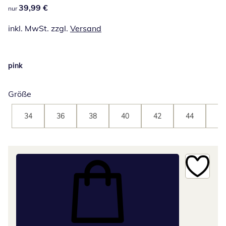
39,99 €
39,99 €
nur
inkl. MwSt. zzgl.
Versand
pink
Größe
34
36
38
40
42
44
46