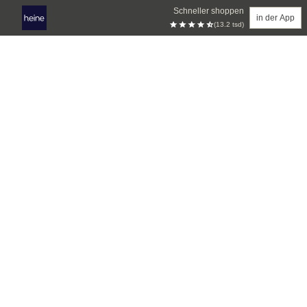
Schneller shoppen
in der App
(13.2 tsd)
Zum Hauptinhalt springen