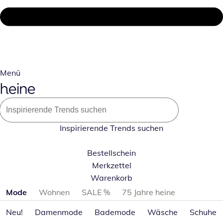
Menü
Inspirierende Trends suchen
Bestellschein
Merkzettel
Warenkorb
Produktkategorien überspringen
Mode
Wohnen
SALE %
75 Jahre heine
Neu!
Damenmode
Bademode
Wäsche
Schuhe