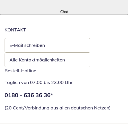
Chat
KONTAKT
E-Mail schreiben
Öffnet E-Mail-Client
Alle Kontaktmöglichkeiten
Bestell-Hotline
Täglich von 07:00 bis 23:00 Uhr
Telefonnummer:
0180 - 636 36 36
*
Öffnet Telefon
(20 Cent/Verbindung aus allen deutschen Netzen)