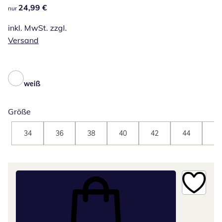
24,99 €
24,99 €
nur
inkl. MwSt. zzgl.
Versand
weiß
Größe
34
36
38
40
42
44
46