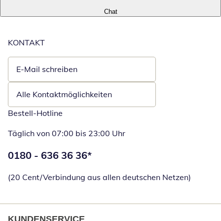
Chat
KONTAKT
E-Mail schreiben
Öffnet E-Mail-Client
Alle Kontaktmöglichkeiten
Bestell-Hotline
Täglich von 07:00 bis 23:00 Uhr
Telefonnummer:
0180 - 636 36 36
*
Öffnet Telefon
(20 Cent/Verbindung aus allen deutschen Netzen)
KUNDENSERVICE