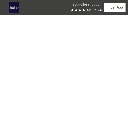
Schneller shoppen
in der App
(13.2 tsd)
Zum Hauptinhalt springen