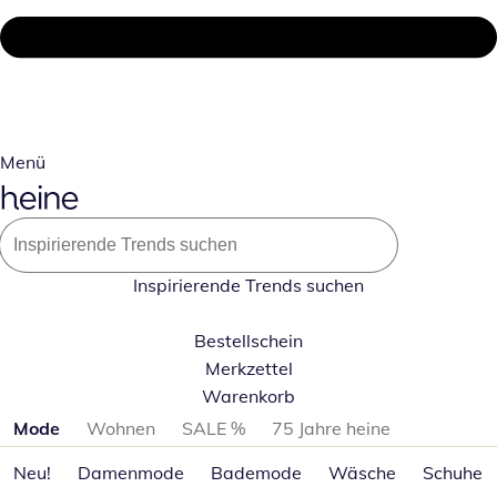
Menü
Inspirierende Trends suchen
Bestellschein
Merkzettel
Warenkorb
Produktkategorien überspringen
Mode
Wohnen
SALE %
75 Jahre heine
Neu!
Damenmode
Bademode
Wäsche
Schuhe