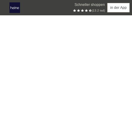
Schneller shoppen
in der App
(13.2 tsd)
Zum Hauptinhalt springen