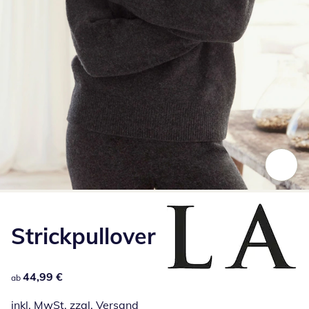
Zum Vergrößern auf das Bild klicken
Strickpullover
44,99 €
44,99 €
ab
inkl. MwSt. zzgl.
Versand