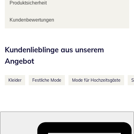
Produktsicherheit
Kundenbewertungen
Kategorie-Empfehlungen überspringen
Kundenlieblinge aus unserem
Angebot
Kleider
Festliche Mode
Mode für Hochzeitsgäste
S