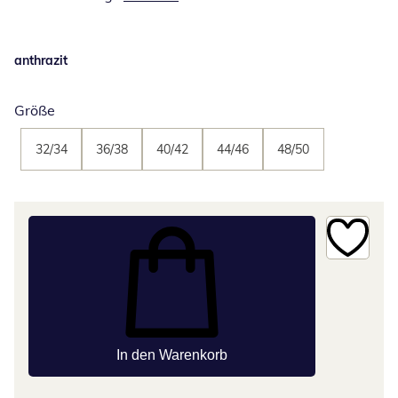
anthrazit
Größe
32/34
36/38
40/42
44/46
48/50
In den Warenkorb