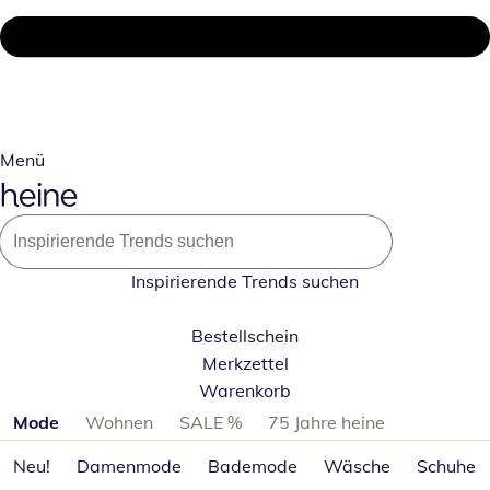
Menü
Inspirierende Trends suchen
Bestellschein
Merkzettel
Warenkorb
Produktkategorien überspringen
Mode
Wohnen
SALE %
75 Jahre heine
Neu!
Damenmode
Bademode
Wäsche
Schuhe