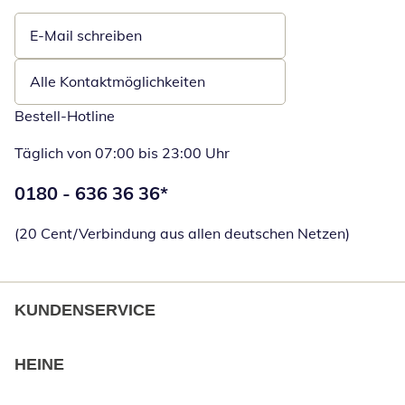
E-Mail schreiben
Öffnet E-Mail-Client
Alle Kontaktmöglichkeiten
Bestell-Hotline
Täglich von 07:00 bis 23:00 Uhr
Telefonnummer:
0180 - 636 36 36
*
Öffnet Telefon
(20 Cent/Verbindung aus allen deutschen Netzen)
KUNDENSERVICE
HEINE